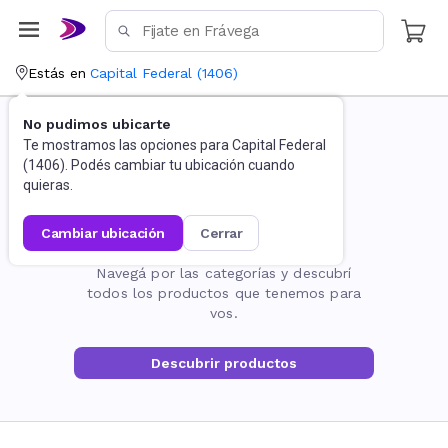
Estás en
Capital Federal
(
1406
)
No pudimos ubicarte
Te mostramos las opciones para
Capital Federal
(
1406
). Podés cambiar tu ubicación cuando
quieras.
cambiar ubicación
cerrar
La página no existe
Navegá por las categorías y descubrí
todos los productos que tenemos para
vos.
Descubrir productos