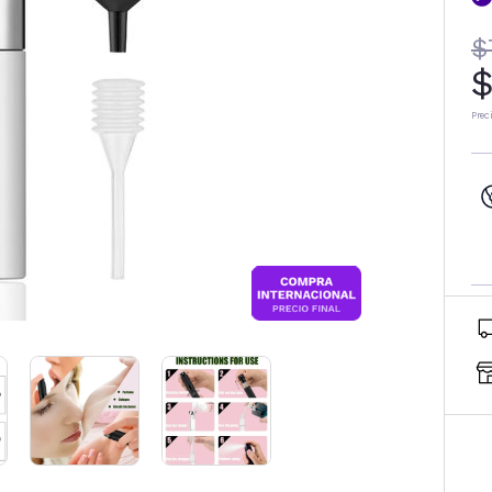
$
$
Prec