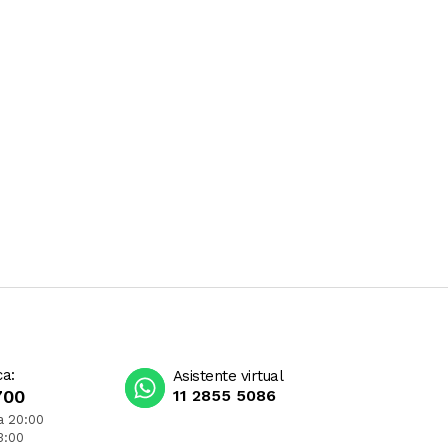
ca:
Asistente virtual
700
11 2855 5086
a 20:00
3:00