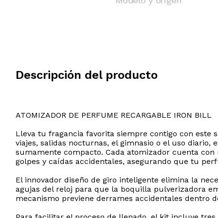
Modelo y origen
Descripción del producto
ATOMIZADOR DE PERFUME RECARGABLE IRON BILL
Lleva tu fragancia favorita siempre contigo con este 
viajes, salidas nocturnas, el gimnasio o el uso diario
sumamente compacto. Cada atomizador cuenta con una
golpes y caídas accidentales, asegurando que tu p
El innovador diseño de giro inteligente elimina la ne
agujas del reloj para que la boquilla pulverizadora e
mecanismo previene derrames accidentales dentro de t
Para facilitar el proceso de llenado, el kit incluy