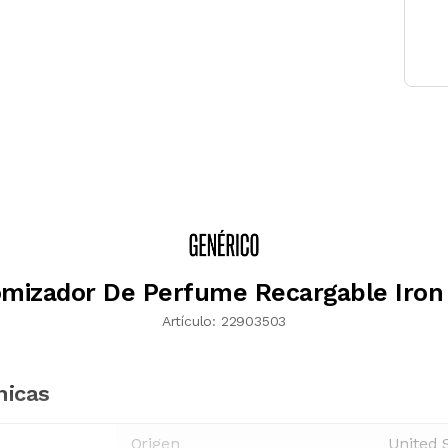
mizador De Perfume Recargable Iron 
Artículo:
22903503
nicas
Origen
United 