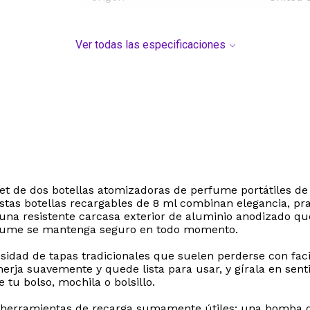
Ver todas las especificaciones
set de dos botellas atomizadoras de perfume portátiles de
, estas botellas recargables de 8 ml combinan elegancia, pr
 resistente carcasa exterior de aluminio anodizado que 
erfume se mantenga seguro en todo momento.
cesidad de tapas tradicionales que suelen perderse con faci
merja suavemente y quede lista para usar, y gírala en sen
u bolso, mochila o bolsillo.
e tres herramientas de recarga sumamente útiles: una bom