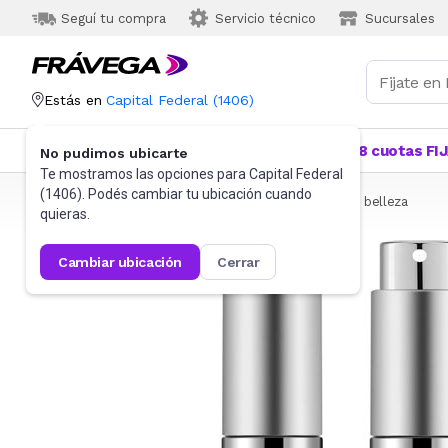
Seguí tu compra
Servicio técnico
Sucursales
Estás en
Capital Federal
(
1406
)
Categorías
Más Vendidos
Ofertas
18 cuotas FI
No pudimos ubicarte
Te mostramos las opciones para
Capital Federal
(
1406
). Podés cambiar tu ubicación cuando
Frávega
Belleza y Cuidado Corporal
Accesorios de belleza
quieras.
cambiar ubicación
cerrar