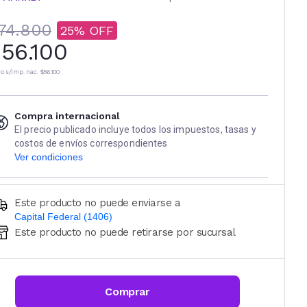
74.800
25
56.100
io s/imp. nac.
$56.100
Compra internacional
El precio publicado incluye todos los impuestos, tasas y
costos de envíos correspondientes
Ver condiciones
Este producto no puede enviarse a
Capital Federal (1406)
Este producto no puede retirarse por sucursal
Ingresá código postal (sólo números)
CALCULAR
Comprar