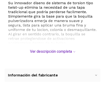
Su innovador diseno de sistema de torsion tipo
twist-up elimina la necesidad de una tapa
tradicional que podria perderse facilmente.
Simplemente gira la base para que la boquilla
pulverizadora emerja de manera suave y
segura, lista para aplicar una bruma fina y
uniforme de tu locion, colonia o desmaquillante.
Al girar en sentido contrario, la boquilla se
retrae protegiendose de activaciones
accidentales dentro de tu bolso.
Ver descripción completa
El kit viene completamente equipado para
facilitar el proceso de recarga sin desperdiciar
una sola gota de tus fragancias costosas.
Incluye cuatro embudos de plastico, cuatro
goteros de transferencia y una bomba
dispensadora especial que se adapta a la
Información del fabricante
mayoria de los frascos de perfume estandar. Su
construccion de alta calidad combina un
contenedor interno de vidrio neutro que no
altera el olor ni la composicion quimica de tus
liquidos con una estetica moderna y minimalista
Ver más contenido
en acabados mate.