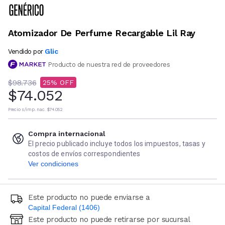
Atomizador De Perfume Recargable Lil Ray
Glic
Vendido por
Producto de nuestra red de proveedores
$98.736
25
$74.052
Precio s/imp. nac.
$74.052
Compra internacional
El precio publicado incluye todos los impuestos, tasas y
costos de envíos correspondientes
Ver condiciones
Este producto no puede enviarse a
Capital Federal (1406)
Este producto no puede retirarse por sucursal
Ingresá código postal (sólo números)