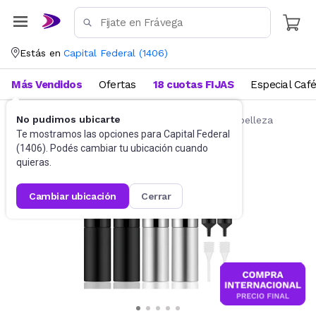
Estás en
Capital Federal
(
1406
)
Más Vendidos
Ofertas
18 cuotas FIJAS
Especial Caf
No pudimos ubicarte
Belleza y Cuidado Corporal
Accesorios de belleza
Te mostramos las opciones para
Capital Federal
(
1406
). Podés cambiar tu ubicación cuando
quieras.
cambiar ubicación
cerrar