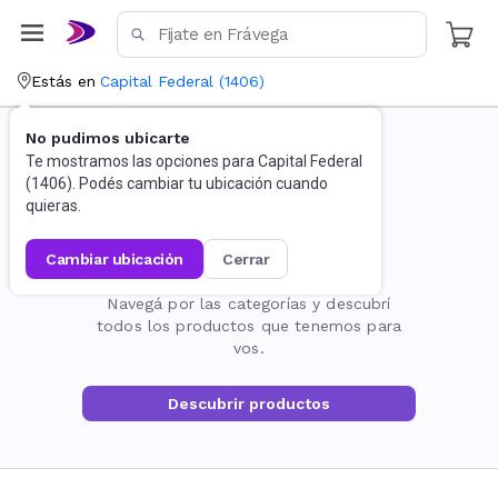
Estás en
Capital Federal
(
1406
)
No pudimos ubicarte
Te mostramos las opciones para
Capital Federal
(
1406
). Podés cambiar tu ubicación cuando
quieras.
cambiar ubicación
cerrar
La página no existe
Navegá por las categorías y descubrí
todos los productos que tenemos para
vos.
Descubrir productos