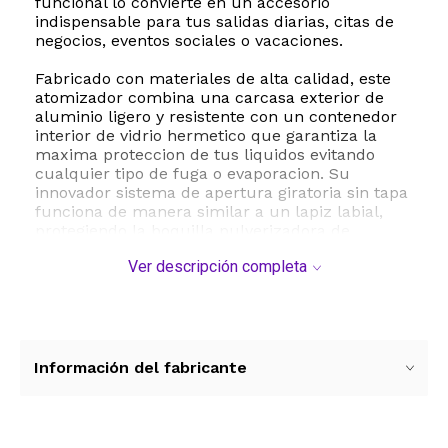
funcional lo convierte en un accesorio
indispensable para tus salidas diarias, citas de
negocios, eventos sociales o vacaciones.
Fabricado con materiales de alta calidad, este
atomizador combina una carcasa exterior de
aluminio ligero y resistente con un contenedor
interior de vidrio hermetico que garantiza la
maxima proteccion de tus liquidos evitando
cualquier tipo de fuga o evaporacion. Su
innovador sistema de apertura giratoria sin tapa
funciona de manera similar a un lapiz labial,
protegiendo la boquilla pulverizadora de
activaciones accidentales mientras se encuentra
Ver descripción completa
guardado en tu equipaje.
El paquete incluye accesorios practicos como
un embudo, una pipeta y un adaptador de
transferencia que facilitan el proceso de recarga
de manera limpia y rapida, sin desperdiciar una
Información del fabricante
sola gota de tu perfume, colonia o locion para
despues de afeitar. Disfruta de una bruma fina y
uniforme en cualquier momento y lugar con
este practico y sofisticado dispensador portatil.