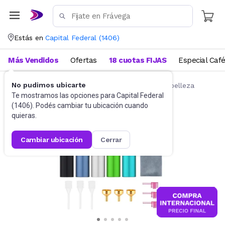
Estás en
Capital Federal
(
1406
)
Más Vendidos
Ofertas
18 cuotas FIJAS
Especial Caf
No pudimos ubicarte
Belleza y Cuidado Corporal
Accesorios de belleza
Te mostramos las opciones para
Capital Federal
(
1406
). Podés cambiar tu ubicación cuando
quieras.
cambiar ubicación
cerrar