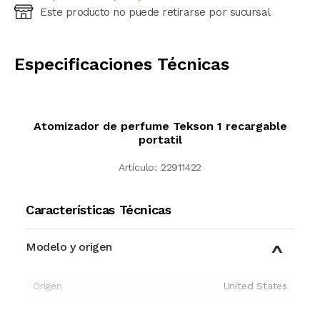
Este producto no puede retirarse por sucursal
Ingresá código postal (sólo números)
CALCULAR
Especificaciones Técnicas
Atomizador de perfume Tekson 1 recargable
portatil
Artículo:
22911422
Características Técnicas
Modelo y origen
Origen
United States