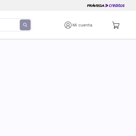
Mi cuenta
s