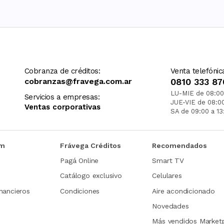
Cobranza de créditos:
Venta telefónic
cobranzas@fravega.com.ar
0810 333 87
LU-MIE de 08:00
Servicios a empresas:
JUE-VIE de 08:0
Ventas corporativas
SA de 09:00 a 13
om
Frávega Créditos
Recomendados
Pagá Online
Smart TV
Catálogo exclusivo
Celulares
nancieros
Condiciones
Aire acondicionado
Novedades
Más vendidos Market