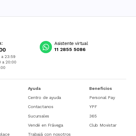
a:
Asistente virtual
00
11 2855 5086
 a 23:59
0 a 20:00
:00
Ayuda
Beneficios
Centro de ayuda
Personal Pay
Contactanos
YPF
Sucursales
365
Vendé en Frávega
Club Movistar
place
Trabajá con nosotros