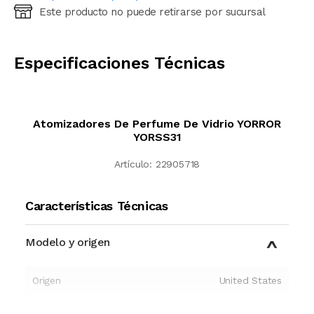
Este producto no puede retirarse por sucursal
Ingresá código postal (sólo números)
CALCULAR
Especificaciones Técnicas
Atomizadores De Perfume De Vidrio YORROR
YORSS31
Artículo:
22905718
Características Técnicas
Modelo y origen
Origen
United States