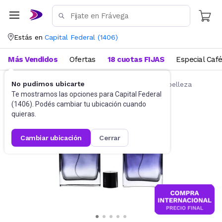
Estás en
Capital Federal
(
1406
)
Más Vendidos
Ofertas
18 cuotas FIJAS
Especial Caf
No pudimos ubicarte
Belleza y Cuidado Corporal
Accesorios de belleza
Te mostramos las opciones para
Capital Federal
(
1406
). Podés cambiar tu ubicación cuando
quieras.
cambiar ubicación
cerrar