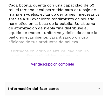
Cada botella cuenta con una capacidad de 50
ml, el tamano ideal permitido para equipaje de
mano en vuelos, evitando derrames innecesarios
gracias a su excelente rendimiento de sellado
hermetico en la boca de la botella. Su sistema
de atomizacion de niebla fina distribuye el
liquido de manera uniforme y delicada sobre la
piel o en el ambiente, garantizando un uso
eficiente de tus productos de belleza.
Fabricados en vidrio de alta calidad con un
atractivo diseno cilindrico de tono azul
degradado, estos atomizadores no solo ofrecen
Ver descripción completa
una gran resistencia frente a caidas leves, sino
que tambien protegen el contenido de la luz
solar directa. Su estructura es completamente
reutilizable y facil de rellenar, lo que los
convierte en una opcion ecologica y economica
a largo plazo. Su limpieza es sumamente
Información del fabricante
sencilla, recomendandose el lavado a mano para
conservar la integridad de sus componentes.
Ya sea para llevar en tu bolso diario, mochila de