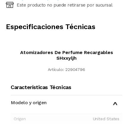
Este producto no puede retirarse por sucursal
Ingresá código postal (sólo números)
CALCULAR
Especificaciones Técnicas
Atomizadores De Perfume Recargables
SHxxyljh
Artículo:
22904796
Características Técnicas
Modelo y origen
Origen
United States