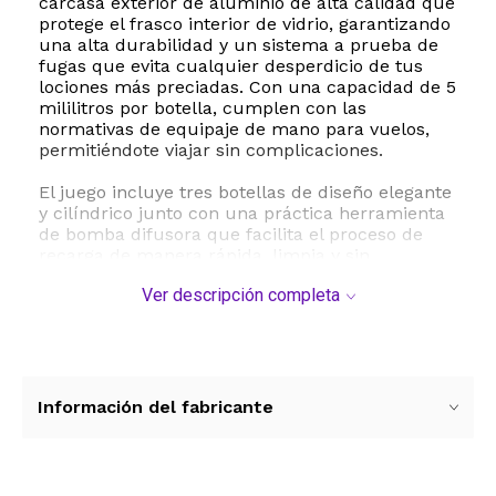
carcasa exterior de aluminio de alta calidad que
protege el frasco interior de vidrio, garantizando
una alta durabilidad y un sistema a prueba de
fugas que evita cualquier desperdicio de tus
lociones más preciadas. Con una capacidad de 5
mililitros por botella, cumplen con las
normativas de equipaje de mano para vuelos,
permitiéndote viajar sin complicaciones.
El juego incluye tres botellas de diseño elegante
y cilíndrico junto con una práctica herramienta
de bomba difusora que facilita el proceso de
recarga de manera rápida, limpia y sin
derrames. Es ideal para almacenar perfumes,
Ver descripción completa
colonias, aguas de colonia o brumas faciales.
Especificaciones técnicas y dimensiones:
- Capacidad de cada botella: 5 ml
- Dimensiones aproximadas: 1.8 cm de ancho
por 8.4 cm de alto
Información del fabricante
- Peso del set: 50 gramos
- Materiales: Carcasa de aluminio y contenedor
interno de vidrio
- Componentes incluidos: 3 botellas de viaje y 1