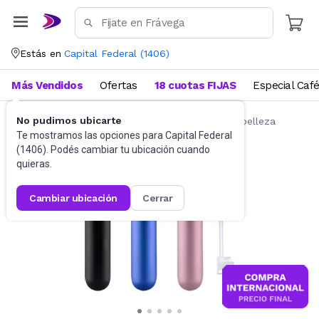
Estás en
Capital Federal
(
1406
)
Más Vendidos
Ofertas
18 cuotas FIJAS
Especial Caf
No pudimos ubicarte
Belleza y Cuidado Corporal
Accesorios de belleza
Te mostramos las opciones para
Capital Federal
(
1406
). Podés cambiar tu ubicación cuando
quieras.
cambiar ubicación
cerrar