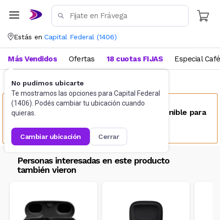
Estás en
Capital Federal
(
1406
)
Más Vendidos
Ofertas
18 cuotas FIJAS
Especial Caf
No pudimos ubicarte
Gaming PC
Auriculares
Te mostramos las opciones para
Capital Federal
(
1406
). Podés cambiar tu ubicación cuando
Este producto no se encuentra disponible para
quieras.
tu ubicación
cambiar ubicación
cerrar
Personas interesadas en este producto
también vieron