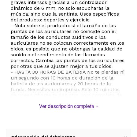
graves intensos gracias a un controlador
dinámico de 6 mm, no solo escucharás la
música, sino que la sentirás. Usos específicos
del producto: deportes y ejercicio
- Nota sobre el producto: si el tamaño de las
puntas de los auriculares no coincide con el
tamaño de los conductos auditivos o los
auriculares no se colocan correctamente en los
oídos, es posible que no obtengas la calidad de
sonido o el rendimiento de las llamadas
correctos. Cambia las puntas de los auriculares
por otras que se ajusten mejor a tus oídos
- HASTA 30 HORAS DE BATERÍA No te pierdas ni
un segundo con 10 horas de duración de la
batería de los auriculares y 20 horas de la
funda. Necesitas un impulso. Solo 10 minutos
de Speed Charge te dan otra hora completa de
juego.
Ver descripción completa
- IMPERMEABLES Y CÓMODOS El diseño
resistente al polvo y al agua con certificación
IP67 de estos auriculares Bluetooth te da la
libertad de mantenerte activo desde la playa
hasta la sala de juntas. Totalmente herméticos
al polvo, pueden sumergirse en agua hasta 1 m.