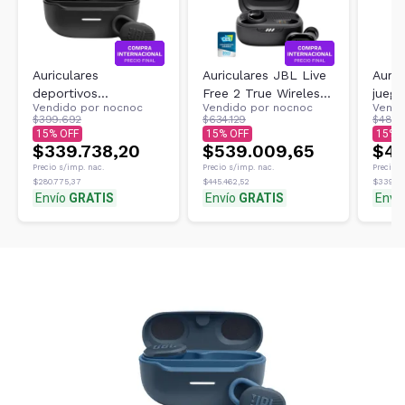
Auriculares
Auriculares JBL Live
Auric
deportivos
Free 2 True Wireless
juego
Vendido por
nocnoc
Vendido por
nocnoc
Vendi
inalámbricos JBL
con cancelación de
Stea
$399.692
$634.129
$483.
Endurance Race TWS
ruido negros
inalá
15
15
15
Waterproof Bla
$339.738,20
$539.009,65
$41
Precio s/imp. nac.
Precio s/imp. nac.
Precio s
$280.775,37
$445.462,52
$339.94
Envío
GRATIS
Envío
GRATIS
Enví