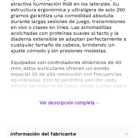
atractiva iluminación RGB en los laterales. Su
estructura ergonómica y ultraligera de solo 290
gramos garantiza una comodidad absoluta
durante largas sesiones de juego, transmisiones
en vivo o clases en línea. Las almohadillas
acolchadas con proteínas suaves al tacto y la
diadema extensible se adaptan perfectamente a
cualquier tamaño de cabeza, brindando un
ajuste cómodo y sin presiones molestas.
Equipados con controladores dinámicos de 40
mm, estos auriculares ofrecen un sonido
espacial 3D de alta resolución con frecuencias
equilibradas. Esto te permitirá percibir cada
detalle del entorno de juego, desde sutiles pasos
hasta potentes explosiones, logrando una
ventaja competitiva inigualable. El micrófono
Ver descripción completa
flexible de 360 grados es completamente
desmontable y cuenta con tecnología de
cancelación de ruido digital, lo que asegura que
tu voz se escuche de forma clara y nítida,
eliminando el ruido ambiental no deseado.
Información del fabricante