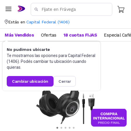
Estás en
Capital Federal
(
1406
)
Más Vendidos
Ofertas
18 cuotas FIJAS
Especial Caf
No pudimos ubicarte
Gaming PC
Auriculares
Te mostramos las opciones para
Capital Federal
(
1406
). Podés cambiar tu ubicación cuando
quieras.
cambiar ubicación
cerrar