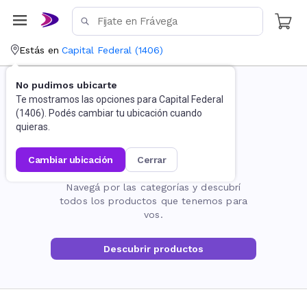
Estás en
Capital Federal
(
1406
)
No pudimos ubicarte
Te mostramos las opciones para
Capital Federal
(
1406
). Podés cambiar tu ubicación cuando
quieras.
cambiar ubicación
cerrar
La página no existe
Navegá por las categorías y descubrí
todos los productos que tenemos para
vos.
Descubrir productos