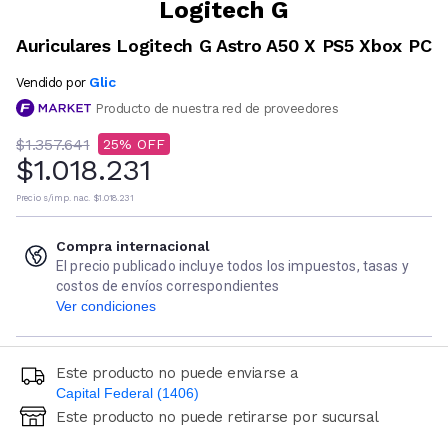
Logitech G
Auriculares Logitech G Astro A50 X PS5 Xbox PC
Glic
Vendido por
Producto de nuestra red de proveedores
$1.357.641
25
$1.018.231
Precio s/imp. nac.
$1.018.231
Compra internacional
El precio publicado incluye todos los impuestos, tasas y
costos de envíos correspondientes
Ver condiciones
Este producto no puede enviarse a
Capital Federal (1406)
Este producto no puede retirarse por sucursal
Ingresá código postal (sólo números)