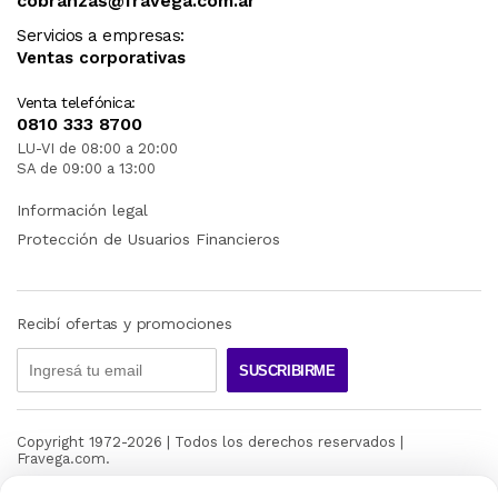
cobranzas@fravega.com.ar
Servicios a empresas:
Ventas corporativas
Venta telefónica:
0810 333 8700
LU-VI de 08:00 a 20:00
SA de 09:00 a 13:00
Información legal
Protección de Usuarios Financieros
Recibí ofertas y promociones
SUSCRIBIRME
Xbox + PS5 + PC/Mac
Todo A La Vez Con
Copyright 1972-
2026
| Todos los derechos reservados |
Fravega.com.
PLAYSYNC