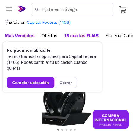
Estás en
Capital Federal
(
1406
)
Más Vendidos
Ofertas
18 cuotas FIJAS
Especial Caf
No pudimos ubicarte
Gaming PC
Auriculares
Te mostramos las opciones para
Capital Federal
(
1406
). Podés cambiar tu ubicación cuando
quieras.
cambiar ubicación
cerrar