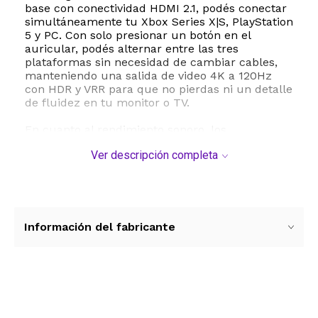
base con conectividad HDMI 2.1, podés conectar
simultáneamente tu Xbox Series X|S, PlayStation
5 y PC. Con solo presionar un botón en el
auricular, podés alternar entre las tres
plataformas sin necesidad de cambiar cables,
manteniendo una salida de video 4K a 120Hz
con HDR y VRR para que no pierdas ni un detalle
de fluidez en tu monitor o TV.
En cuanto al rendimiento sonoro, los
controladores PRO-G GRAPHENE de 40 mm
Ver descripción completa
marcan un antes y un después. Al utilizar
grafeno, un material rígido y ligero, se elimina
casi por completo la distorsión, permitiéndote
identificar pasos, disparos y efectos ambientales
con una precisión espacial absoluta. Además, la
tecnología inalámbrica LIGHTSPEED garantiza
Información del fabricante
una conexión de latencia cero, para que el audio
llegue a tus oídos en tiempo real.
Para la comunicación, el micrófono de calidad
de transmisión de 48 kHz asegura que tu voz se
escuche clara y profesional, eliminando ruidos