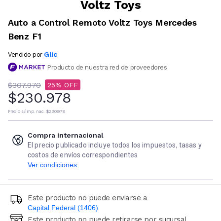
Voltz Toys
Auto a Control Remoto Voltz Toys Mercedes
Benz F1
Glic
Vendido por
Producto de nuestra red de proveedores
$307.970
25
$230.978
Precio s/imp. nac.
$230.978
Compra internacional
El precio publicado incluye todos los impuestos, tasas y
costos de envíos correspondientes
Ver condiciones
Este producto no puede enviarse a
Capital Federal (1406)
Este producto no puede retirarse por sucursal
Ingresá código postal (sólo números)