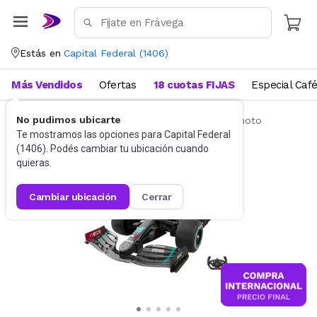
Estás en
Capital Federal
(
1406
)
Más Vendidos
Ofertas
18 cuotas FIJAS
Especial Caf
No pudimos ubicarte
Vehículos radio control
Autos a control remoto
Te mostramos las opciones para
Capital Federal
(
1406
). Podés cambiar tu ubicación cuando
quieras.
cambiar ubicación
cerrar