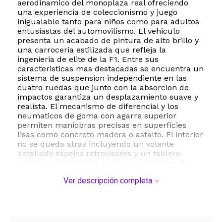
aerodinamico del monoplaza real ofreciendo
una experiencia de coleccionismo y juego
inigualable tanto para niños como para adultos
entusiastas del automovilismo. El vehiculo
presenta un acabado de pintura de alto brillo y
una carroceria estilizada que refleja la
ingenieria de elite de la F1. Entre sus
caracteristicas mas destacadas se encuentra un
sistema de suspension independiente en las
cuatro ruedas que junto con la absorcion de
impactos garantiza un desplazamiento suave y
realista. El mecanismo de diferencial y los
neumaticos de goma con agarre superior
permiten maniobras precisas en superficies
lisas como concreto madera o asfalto. El interior
no se queda atras incluyendo un volante
detallado espejos retrovisores y un tablero
realista que deleitara a los coleccionistas. El
sistema de control remoto de 2.4GHz asegura
Ver descripción completa
una conexion estable y libre de interferencias
permitiendo que varios vehiculos compitan
simultaneamente en el mismo lugar. Con
funciones completas de movimiento hacia
adelante atras izquierda y derecha el auto