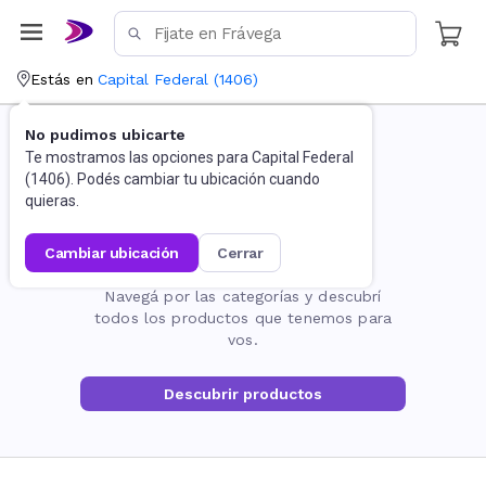
Estás en
Capital Federal
(
1406
)
No pudimos ubicarte
Te mostramos las opciones para
Capital Federal
(
1406
). Podés cambiar tu ubicación cuando
quieras.
cambiar ubicación
cerrar
La página no existe
Navegá por las categorías y descubrí
todos los productos que tenemos para
vos.
Descubrir productos