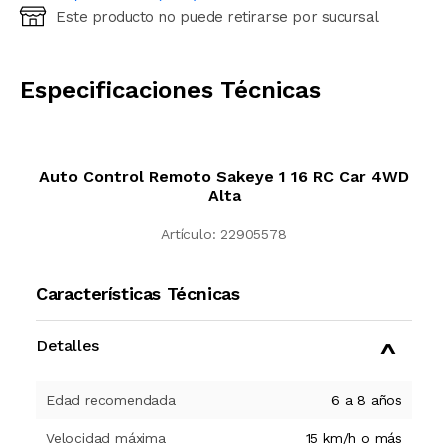
Este producto no puede retirarse por sucursal
Ingresá código postal (sólo números)
CALCULAR
Especificaciones Técnicas
Auto Control Remoto Sakeye 1 16 RC Car 4WD
Alta
Artículo:
22905578
Características Técnicas
Detalles
Edad recomendada
6 a 8 años
Velocidad máxima
15 km/h o más