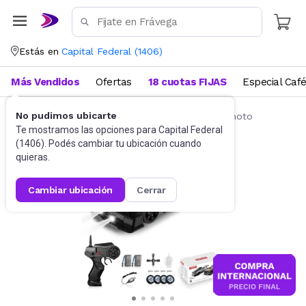
Estás en
Capital Federal
(
1406
)
Más Vendidos
Ofertas
18 cuotas FIJAS
Especial Caf
No pudimos ubicarte
Vehículos radio control
Autos a control remoto
Te mostramos las opciones para
Capital Federal
(
1406
). Podés cambiar tu ubicación cuando
quieras.
cambiar ubicación
cerrar