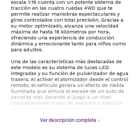
escala 1:16 cuenta con un potente sistema de
tracción en las cuatro ruedas 4WD que te
permite realizar maniobras espectaculares y
giros controlados con total precisión. Gracias a
su motor optimizado, alcanza una velocidad
máxima de hasta 18 kilómetros por hora,
ofreciendo una experiencia de conducción
dinámica y emocionante tanto para niños como
para adultos.
Una de las características más destacadas de
este modelo es su sistema de luces LED
integradas y su función de pulverizador de agua
trasera. Al activar el atomizador desde el control
remoto, el vehículo genera un efecto de niebla
iluminada que simula el escape de un auto de
carreras real, llevando el juego a un nivel
completamente nuevo de realismo y diversión
visual. Además, el control remoto utiliza
tecnología de frecuencia de 2.4 GHz, lo que
Ver descripción completa
garantiza una conexión estable libre de
interferencias, permitiendo que múltiples
jugadores compitan al mismo tiempo en el
mismo espacio.