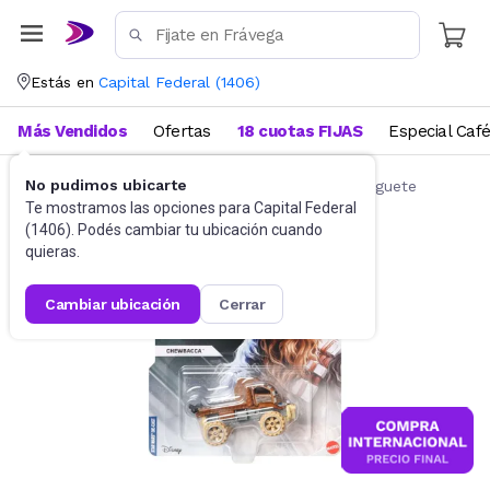
Estás en
Capital Federal
(
1406
)
Más Vendidos
Ofertas
18 cuotas FIJAS
Especial Caf
No pudimos ubicarte
Autos de juguete y accesorios
Autitos de juguete
Te mostramos las opciones para
Capital Federal
(
1406
). Podés cambiar tu ubicación cuando
quieras.
cambiar ubicación
cerrar