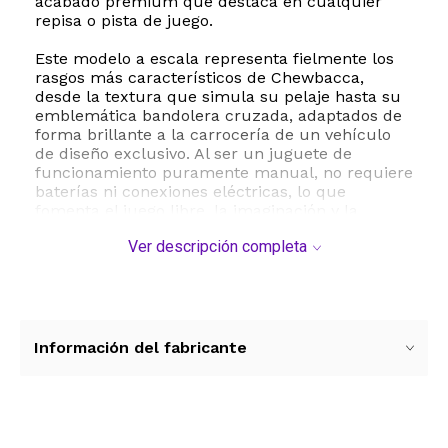
acabado premium que destaca en cualquier
repisa o pista de juego.
Este modelo a escala representa fielmente los
rasgos más característicos de Chewbacca,
desde la textura que simula su pelaje hasta su
emblemática bandolera cruzada, adaptados de
forma brillante a la carrocería de un vehículo
de diseño exclusivo. Al ser un juguete de
funcionamiento puramente manual, no requiere
baterías ni conexiones eléctricas, lo que
fomenta el juego libre, la imaginación y la
motricidad fina en niños a partir de los tres años
Ver descripción completa
de edad. Su tamaño compacto de
aproximadamente cuatro por catorce
centímetros lo hace sumamente portátil y fácil
de manipular para manos pequeñas,
permitiendo llevar la diversión de una galaxia
muy lejana a cualquier parte.
Información del fabricante
Ya sea para recrear las más emocionantes
aventuras de Star Wars y The Mandalorian o
para exhibirlo como una obra de arte en
miniatura, este auto de colección es un regalo