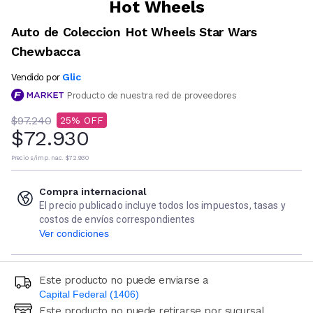
Hot Wheels
Auto de Coleccion Hot Wheels Star Wars
Chewbacca
Glic
Vendido por
Producto de nuestra red de proveedores
$97.240
25
$72.930
Precio s/imp. nac.
$72.930
Compra internacional
El precio publicado incluye todos los impuestos, tasas y
costos de envíos correspondientes
Ver condiciones
Este producto no puede enviarse a
Capital Federal (1406)
Este producto no puede retirarse por sucursal
Ingresá código postal (sólo números)