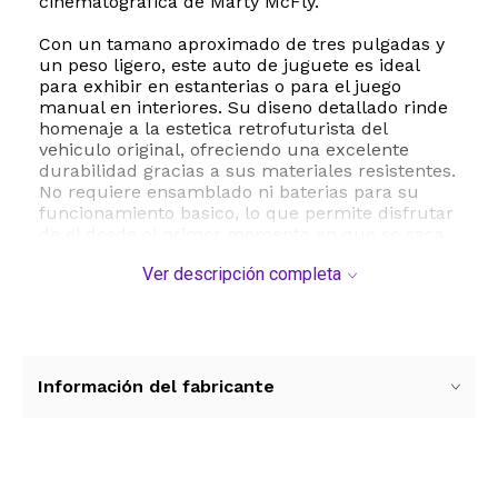
cinematografica de Marty McFly.
Con un tamano aproximado de tres pulgadas y
un peso ligero, este auto de juguete es ideal
para exhibir en estanterias o para el juego
manual en interiores. Su diseno detallado rinde
homenaje a la estetica retrofuturista del
vehiculo original, ofreciendo una excelente
durabilidad gracias a sus materiales resistentes.
No requiere ensamblado ni baterias para su
funcionamiento basico, lo que permite disfrutar
de el desde el primer momento en que se saca
de su empaque.
Ver descripción completa
Este modelo pertenece a la serie de tiempo de
pantalla de Hot Wheels, destacando por su
fidelidad visual y su gran valor de coleccion. Es
el regalo perfecto para jovenes y adultos
apasionados por los autos a escala y la cultura
Información del fabricante
pop de los anos ochenta. Suma esta pieza
historica a tu coleccion y viaja en el tiempo con
Hot Wheels.
ESTE PRODUCTO VIENE DE USA DENTRO DEL