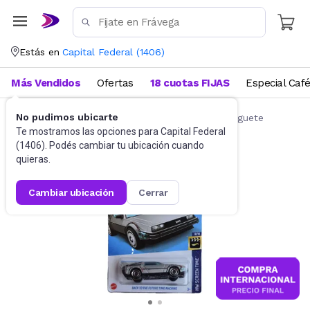
Estás en
Capital Federal
(
1406
)
Más Vendidos
Ofertas
18 cuotas FIJAS
Especial Caf
No pudimos ubicarte
Autos de juguete y accesorios
Autitos de juguete
Te mostramos las opciones para
Capital Federal
(
1406
). Podés cambiar tu ubicación cuando
quieras.
cambiar ubicación
cerrar