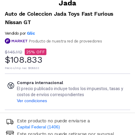
Jada
Auto de Coleccion Jada Toys Fast Furious
Nissan GT
Glic
Vendido por
Producto de nuestra red de proveedores
$145.112
25
$108.833
Precio s/imp. nac.
$108.833
Compra internacional
El precio publicado incluye todos los impuestos, tasas y
costos de envíos correspondientes
Ver condiciones
Este producto no puede enviarse a
Capital Federal (1406)
Este producto no puede retirarse por sucursal
Ingresá código postal (sólo números)