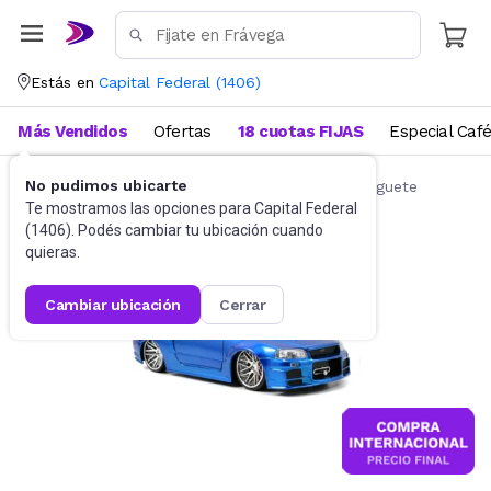
Estás en
Capital Federal
(
1406
)
Más Vendidos
Ofertas
18 cuotas FIJAS
Especial Caf
No pudimos ubicarte
Autos de juguete y accesorios
Autitos de juguete
Te mostramos las opciones para
Capital Federal
(
1406
). Podés cambiar tu ubicación cuando
quieras.
cambiar ubicación
cerrar