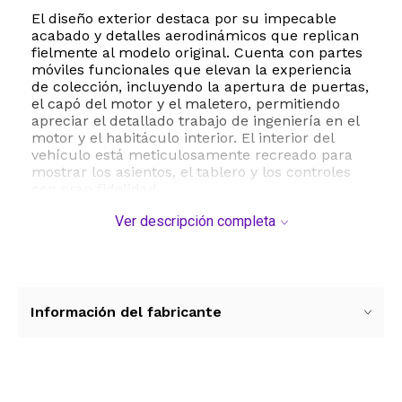
El diseño exterior destaca por su impecable
acabado y detalles aerodinámicos que replican
fielmente al modelo original. Cuenta con partes
móviles funcionales que elevan la experiencia
de colección, incluyendo la apertura de puertas,
el capó del motor y el maletero, permitiendo
apreciar el detallado trabajo de ingeniería en el
motor y el habitáculo interior. El interior del
vehículo está meticulosamente recreado para
mostrar los asientos, el tablero y los controles
con gran fidelidad.
Ver descripción completa
Este auto de colección es ideal tanto para
entusiastas del automovilismo como para
seguidores de la franquicia cinematográfica. Su
tamaño compacto de aproximadamente
veinticinco centímetros de largo lo hace
perfecto para exhibir en estanterías, escritorios
Información del fabricante
o vitrinas. Al ser un modelo de rueda libre y
funcionamiento mecánico por fricción, no
requiere baterías ni conexiones eléctricas, lo
que garantiza su conservación a largo plazo sin
riesgos de sulfatación o fallas electrónicas.