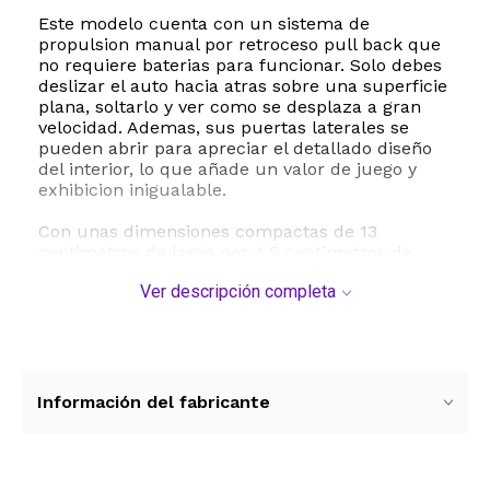
Este modelo cuenta con un sistema de
propulsion manual por retroceso pull back que
no requiere baterias para funcionar. Solo debes
deslizar el auto hacia atras sobre una superficie
plana, soltarlo y ver como se desplaza a gran
velocidad. Ademas, sus puertas laterales se
pueden abrir para apreciar el detallado diseño
del interior, lo que añade un valor de juego y
exhibicion inigualable.
Con unas dimensiones compactas de 13
centimetros de largo por 4.5 centimetros de
ancho, es ideal para que los niños lo lleven a
Ver descripción completa
todas partes y para que los coleccionistas
optimicen el espacio en sus vitrinas. Este
juguete ayuda a desarrollar la coordinacion
mano ojo, estimula la imaginacion y fomenta el
interes por la ingenieria automotriz desde una
edad temprana. Es el obsequio ideal para
Información del fabricante
cumpleaños, fiestas y ocasiones especiales.
ESTE PRODUCTO VIENE DE USA DENTRO DEL
MARCO DEL SERVICIO "PUERTA A PUERTA" QUE