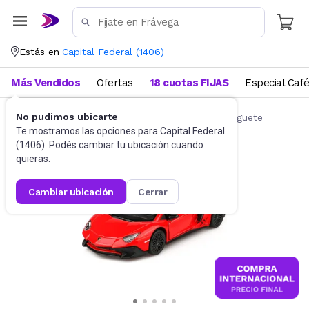
Estás en
Capital Federal
(
1406
)
Más Vendidos
Ofertas
18 cuotas FIJAS
Especial Caf
No pudimos ubicarte
Autos de juguete y accesorios
Autitos de juguete
Te mostramos las opciones para
Capital Federal
(
1406
). Podés cambiar tu ubicación cuando
quieras.
cambiar ubicación
cerrar