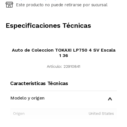
Este producto no puede retirarse por sucursal
Ingresá código postal (sólo números)
CALCULAR
Especificaciones Técnicas
Auto de Coleccion TOKAXI LP750 4 SV Escala
1 36
Artículo:
22910841
Características Técnicas
Modelo y origen
Origen
United States