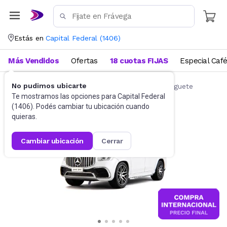
Estás en
Capital Federal
(
1406
)
Más Vendidos
Ofertas
18 cuotas FIJAS
Especial Caf
No pudimos ubicarte
Autos de juguete y accesorios
Autitos de juguete
Te mostramos las opciones para
Capital Federal
(
1406
). Podés cambiar tu ubicación cuando
quieras.
cambiar ubicación
cerrar