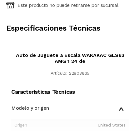
Este producto no puede retirarse por sucursal
Ingresá código postal (sólo números)
CALCULAR
Especificaciones Técnicas
Auto de Juguete a Escala WAKAKAC GLS63
AMG 1 24 de
Artículo:
22903835
Características Técnicas
Modelo y origen
Origen
United States