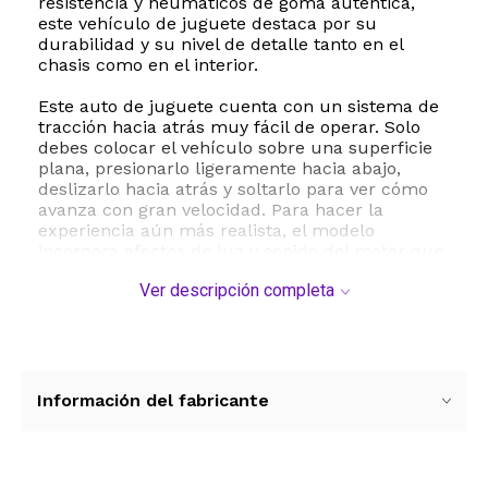
resistencia y neumáticos de goma auténtica,
este vehículo de juguete destaca por su
durabilidad y su nivel de detalle tanto en el
chasis como en el interior.
Este auto de juguete cuenta con un sistema de
tracción hacia atrás muy fácil de operar. Solo
debes colocar el vehículo sobre una superficie
plana, presionarlo ligeramente hacia abajo,
deslizarlo hacia atrás y soltarlo para ver cómo
avanza con gran velocidad. Para hacer la
experiencia aún más realista, el modelo
incorpora efectos de luz y sonido del motor que
se activan al presionar las ruedas delanteras o al
Ver descripción completa
abrir las puertas del vehículo, encendiendo los
faros delanteros y traseros de manera
interactiva.
Es el regalo ideal para cumpleaños, fiestas
navideñas o como una pieza destacada en la
Información del fabricante
repisa de cualquier coleccionista de réplicas de
automóviles. Además de ser sumamente
divertido, jugar con este vehículo ayuda a
promover la coordinación ojo mano, el