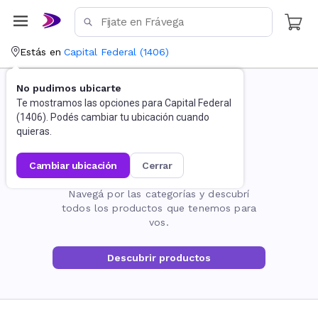
Estás en
Capital Federal
(
1406
)
No pudimos ubicarte
Te mostramos las opciones para
Capital Federal
(
1406
). Podés cambiar tu ubicación cuando
quieras.
cambiar ubicación
cerrar
La página no existe
Navegá por las categorías y descubrí
todos los productos que tenemos para
vos.
Descubrir productos