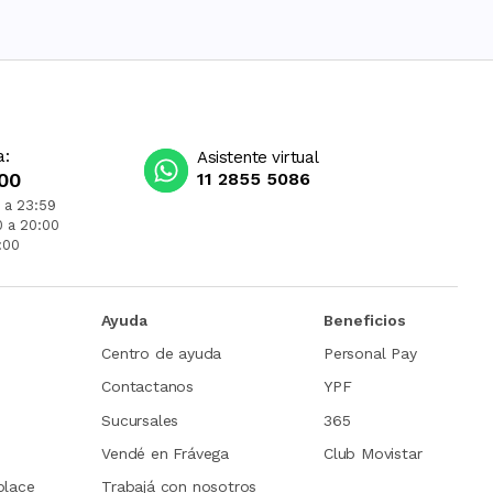
a:
Asistente virtual
00
11 2855 5086
 a 23:59
0 a 20:00
:00
Ayuda
Beneficios
Centro de ayuda
Personal Pay
Contactanos
YPF
Sucursales
365
Vendé en Frávega
Club Movistar
place
Trabajá con nosotros