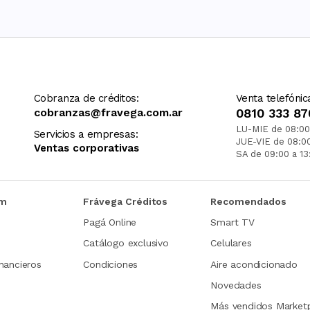
Cobranza de créditos:
Venta telefónic
cobranzas@fravega.com.ar
0810 333 87
LU-MIE de 08:00
Servicios a empresas:
JUE-VIE de 08:0
Ventas corporativas
SA de 09:00 a 13
om
Frávega Créditos
Recomendados
Pagá Online
Smart TV
Catálogo exclusivo
Celulares
nancieros
Condiciones
Aire acondicionado
Novedades
Más vendidos Market