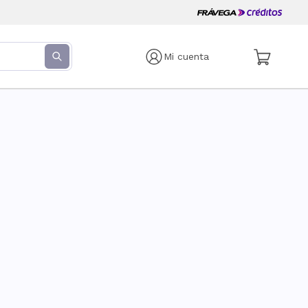
Mi cuenta
s