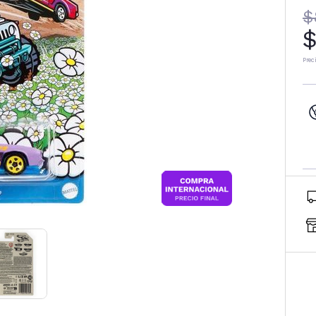
$
$
Prec