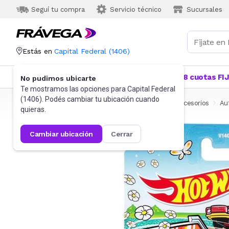
Seguí tu compra
Servicio técnico
Sucursales
Estás en
Capital Federal
(
1406
)
Categorías
Más Vendidos
Ofertas
18 cuotas FI
No pudimos ubicarte
Te mostramos las opciones para
Capital Federal
(
1406
). Podés cambiar tu ubicación cuando
Frávega
Juguetes y Juegos
Autos de juguete y accesorios
Au
quieras.
cambiar ubicación
cerrar