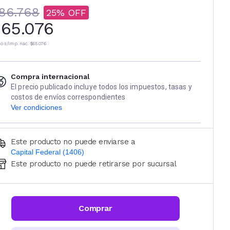
86.768
25
65.076
io s/imp. nac.
$65.076
Compra internacional
El precio publicado incluye todos los impuestos, tasas y
costos de envíos correspondientes
Ver condiciones
Este producto no puede enviarse a
Capital Federal (1406)
Este producto no puede retirarse por sucursal
Ingresá código postal (sólo números)
CALCULAR
Comprar