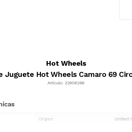
Hot Wheels
e Juguete Hot Wheels Camaro 69 Circ
Artículo:
22906266
nicas
Origen
United 