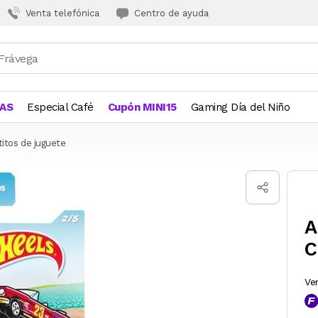
Venta telefónica
Centro de ayuda
JAS
Especial Café
Cupón MINI15
Gaming Día del Niño
titos de juguete
A
C
Ve