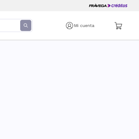
Mi cuenta
s