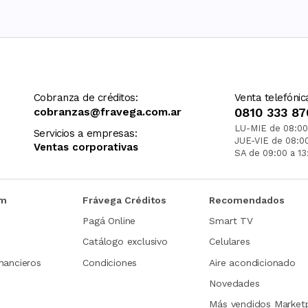
Cobranza de créditos:
Venta telefónic
cobranzas@fravega.com.ar
0810 333 87
LU-MIE de 08:00
Servicios a empresas:
JUE-VIE de 08:0
Ventas corporativas
SA de 09:00 a 13
om
Frávega Créditos
Recomendados
Pagá Online
Smart TV
Catálogo exclusivo
Celulares
nancieros
Condiciones
Aire acondicionado
Novedades
Más vendidos Market