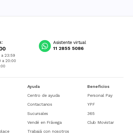
a:
Asistente virtual
00
11 2855 5086
 a 23:59
0 a 20:00
:00
Ayuda
Beneficios
Centro de ayuda
Personal Pay
Contactanos
YPF
Sucursales
365
Vendé en Frávega
Club Movistar
place
Trabajá con nosotros