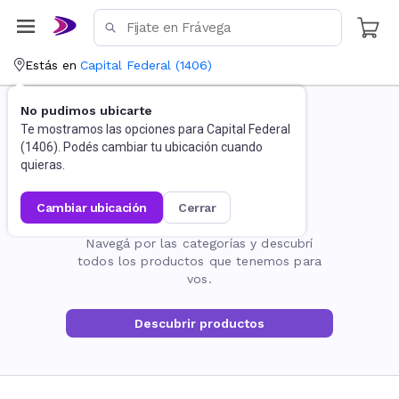
Estás en
Capital Federal
(
1406
)
No pudimos ubicarte
Te mostramos las opciones para
Capital Federal
(
1406
). Podés cambiar tu ubicación cuando
quieras.
cambiar ubicación
cerrar
La página no existe
Navegá por las categorías y descubrí
todos los productos que tenemos para
vos.
Descubrir productos