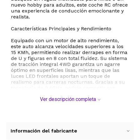
nuevo hobby para adultos, este coche RC ofrece
una experiencia de conducción emocionante y
realista.
Características Principales y Rendimiento
Equipado con un motor de alto rendimiento,
este auto alcanza velocidades superiores a los
15 KMh, permitiendo realizar derrapes en forma
de U y figuras en 8 con total fluidez. Su sistema
de tracción integral 4WD garantiza un agarre
óptimo en superficies lisas, mientras que las
luces LED frontales aportan un toque de
realismo para carreras nocturnas. Gracias a su
tecnología de 2.4GHz, podrás competir con
varios autos al mismo tiempo sin sufrir
Ver descripción completa
interferencias, lo que lo convierte en el juguete
ideal para compartir con amigos o familiares.
Construcción y Seguridad
La seguridad y la resistencia son prioridades en
Información del fabricante
el diseño del YUAN PLAN. La carrocería está