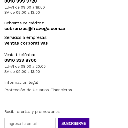
RIGE PARA LOS ENVíOS POSTALES
0810 999 3728
INTERNACIONALES.
LU-VI de 09:00 a 18:00
SA de 09:00 a 13:00
RECIBIRA EL PRODUCTO ENTRE 10 Y 12 DIAS
DESPUES DE SU COMPRA.
Cobranza de créditos:
cobranzas@fravega.com.ar
LOS PRODUCTOS CON VOLTAJE QUE VIENEN DE
Servicios a empresas:
ESTADOS UNIDOS GENERALMENTE SON DE 110V
Ventas corporativas
Y POR LO TANTO DEBEN SER USADOS CON UN
TRANSFORMADOR. RECOMENDAMOS
CONSULTAR PREVIAMENTE.
Venta telefónica:
0810 333 8700
LU-VI de 08:00 a 20:00
SA de 09:00 a 13:00
Información legal
Protección de Usuarios Financieros
Recibí ofertas y promociones
SUSCRIBIRME