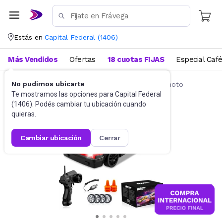
Estás en
Capital Federal
(
1406
)
Más Vendidos
Ofertas
18 cuotas FIJAS
Especial Caf
No pudimos ubicarte
Vehículos radio control
Autos a control remoto
Te mostramos las opciones para
Capital Federal
(
1406
). Podés cambiar tu ubicación cuando
quieras.
cambiar ubicación
cerrar