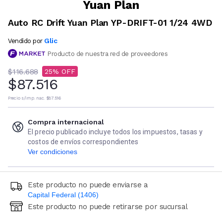
Yuan Plan
Auto RC Drift Yuan Plan YP-DRIFT-01 1/24 4WD
Glic
Vendido por
Producto de nuestra red de proveedores
$116.688
25
$87.516
Precio s/imp. nac.
$87.516
Compra internacional
El precio publicado incluye todos los impuestos, tasas y
costos de envíos correspondientes
Ver condiciones
Este producto no puede enviarse a
Capital Federal (1406)
Este producto no puede retirarse por sucursal
Ingresá código postal (sólo números)