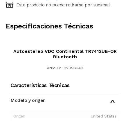
Este producto no puede retirarse por sucursal
Ingresá código postal (sólo números)
CALCULAR
Especificaciones Técnicas
Autoestereo VDO Continental TR7412UB-OR
Bluetooth
Artículo:
22898340
Características Técnicas
Modelo y origen
Origen
United States