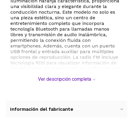
iluminación naranja característica, proporciona
una visibilidad clara y elegante durante la
conducción nocturna. Este modelo no solo es
una pieza estética, sino un centro de
entretenimiento completo que incorpora
tecnología Bluetooth para llamadas manos
libres y transmisión de audio inalámbrica,
permitiendo la conexión fluida con
smartphones. Además, cuenta con un puerto
USB frontal y entrada auxiliar para múltiples
opciones de reproducción. La radio FM incluye
tecnología RDS para visualizar información de
las estaciones en tiempo real, garantizando una
sintonización precisa y profesional. El paquete
Ver descripción completa
incluye el mazo de cables AC111 de 12V,
facilitando una instalación limpia y segura. Con
una potencia de salida estéreo optimizada y una
construcción robusta de 2 libras de peso, este
dispositivo asegura durabilidad y un
rendimiento sonoro superior. Es ideal para
Información del fabricante
restauraciones de vehículos europeos o para
usuarios que valoran la simplicidad técnica
combinada con conectividad moderna. Sus
especificaciones técnicas incluyen