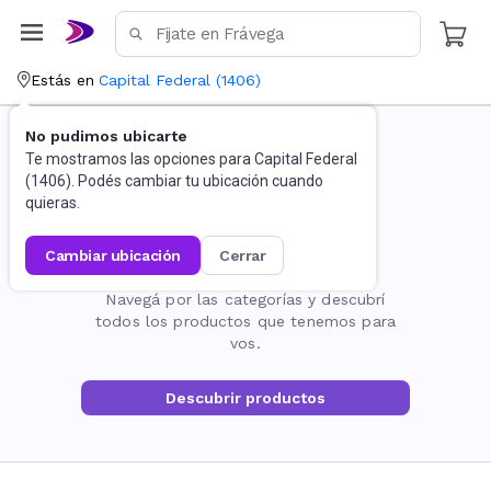
Estás en
Capital Federal
(
1406
)
No pudimos ubicarte
Te mostramos las opciones para
Capital Federal
(
1406
). Podés cambiar tu ubicación cuando
quieras.
cambiar ubicación
cerrar
La página no existe
Navegá por las categorías y descubrí
todos los productos que tenemos para
vos.
Descubrir productos