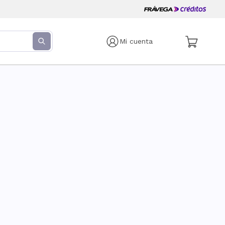
Mi cuenta
s