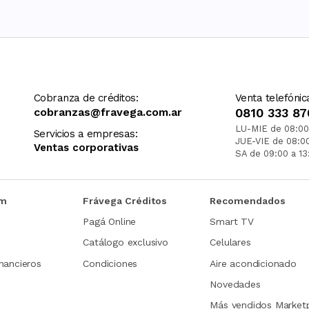
Cobranza de créditos:
Venta telefónic
cobranzas@fravega.com.ar
0810 333 87
LU-MIE de 08:00
Servicios a empresas:
JUE-VIE de 08:0
Ventas corporativas
SA de 09:00 a 13
om
Frávega Créditos
Recomendados
Pagá Online
Smart TV
Catálogo exclusivo
Celulares
nancieros
Condiciones
Aire acondicionado
Novedades
Más vendidos Market