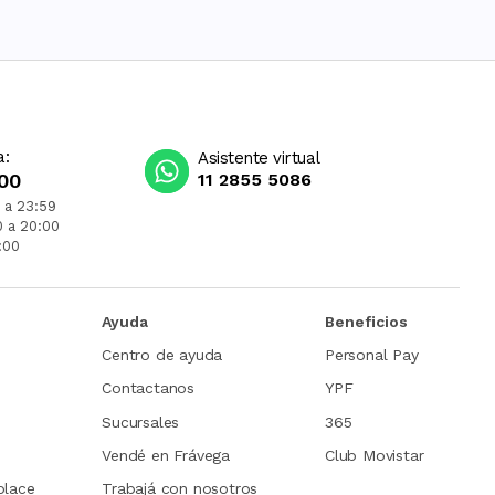
a:
Asistente virtual
00
11 2855 5086
 a 23:59
0 a 20:00
:00
Ayuda
Beneficios
Centro de ayuda
Personal Pay
Contactanos
YPF
Sucursales
365
Vendé en Frávega
Club Movistar
place
Trabajá con nosotros