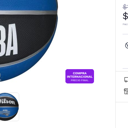
$
$
Prec