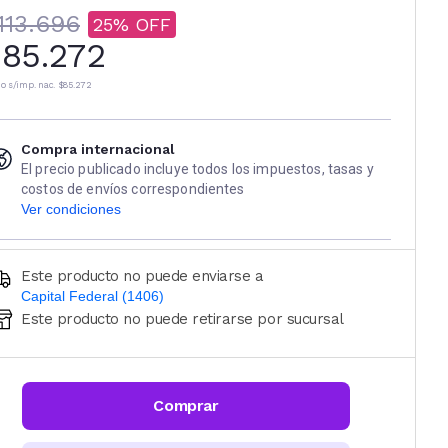
113.696
25
85.272
io s/imp. nac.
$85.272
Compra internacional
El precio publicado incluye todos los impuestos, tasas y
costos de envíos correspondientes
Ver condiciones
Este producto no puede enviarse a
Capital Federal (1406)
Este producto no puede retirarse por sucursal
Ingresá código postal (sólo números)
CALCULAR
Comprar