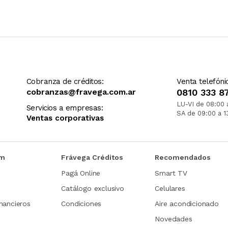
Cobranza de créditos:
Venta telefóni
cobranzas@fravega.com.ar
0810 333 8
LU-VI de 08:00 
Servicios a empresas:
SA de 09:00 a 1
Ventas corporativas
om
Frávega Créditos
Recomendados
Pagá Online
Smart TV
Catálogo exclusivo
Celulares
nancieros
Condiciones
Aire acondicionado
Novedades