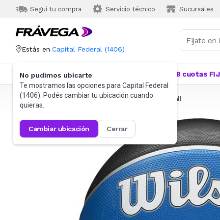
Seguí tu compra
Servicio técnico
Sucursales
Estás en
Capital Federal
(
1406
)
Categorías
Más Vendidos
Ofertas
18 cuotas FI
No pudimos ubicarte
Te mostramos las opciones para
Capital Federal
(
1406
). Podés cambiar tu ubicación cuando
Frávega
Deportes y fitness
Deportes
Basketball
quieras.
cambiar ubicación
cerrar