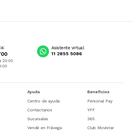
ca:
Asistente virtual
700
11 2855 5086
a 20:00
3:00
Ayuda
Beneficios
Centro de ayuda
Personal Pay
Contactanos
YPF
Sucursales
365
Vendé en Frávega
Club Movistar