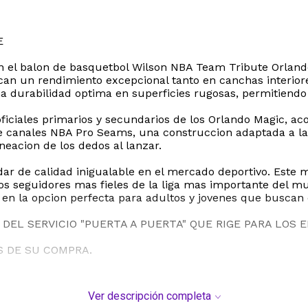
E
 con el balon de basquetbol Wilson NBA Team Tribute Orlan
an un rendimiento excepcional tanto en canchas interiore
durabilidad optima en superficies rugosas, permitiendo un
 oficiales primarios y secundarios de los Orlando Magic, a
de canales NBA Pro Seams, una construccion adaptada a las
ineacion de los dedos al lanzar.
dar de calidad inigualable en el mercado deportivo. Este 
los seguidores mas fieles de la liga mas importante del 
en la opcion perfecta para adultos y jovenes que buscan 
DEL SERVICIO "PUERTA A PUERTA" QUE RIGE PARA LOS 
S DE SU COMPRA.
Ver descripción completa