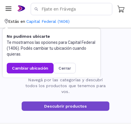
Estás en
Capital Federal
(
1406
)
No pudimos ubicarte
Te mostramos las opciones para
Capital Federal
(
1406
). Podés cambiar tu ubicación cuando
quieras.
cambiar ubicación
cerrar
La página no existe
Navegá por las categorías y descubrí
todos los productos que tenemos para
vos.
Descubrir productos