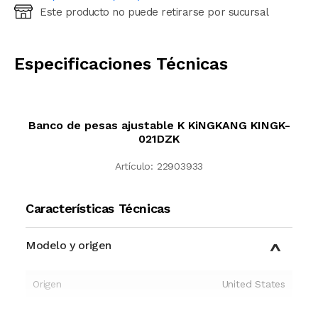
Este producto no puede retirarse por sucursal
Ingresá código postal (sólo números)
CALCULAR
Especificaciones Técnicas
Banco de pesas ajustable K KiNGKANG KINGK-
021DZK
Artículo:
22903933
Características Técnicas
Modelo y origen
Origen
United States