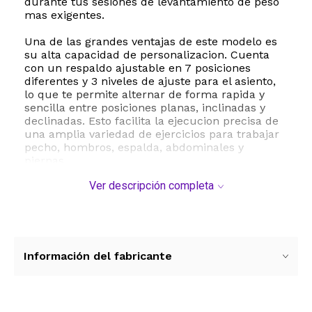
durante tus sesiones de levantamiento de peso
mas exigentes.
Una de las grandes ventajas de este modelo es
su alta capacidad de personalizacion. Cuenta
con un respaldo ajustable en 7 posiciones
diferentes y 3 niveles de ajuste para el asiento,
lo que te permite alternar de forma rapida y
sencilla entre posiciones planas, inclinadas y
declinadas. Esto facilita la ejecucion precisa de
una amplia variedad de ejercicios para trabajar
pecho, hombros, espalda, abdominales y
piernas.
Ver descripción completa
El confort no se queda atras gracias a su cojin
de rebote de alta densidad, tapizado en cuero
sintetico suave y resistente al desgaste. Este
acolchado de alta calidad alivia la fatiga y
mantiene su forma original incluso despues de
un uso prolongado. Ademas, su diseño
Información del fabricante
inteligente y plegable te permite guardarlo
facilmente en cualquier esquina, armario o
debajo de la cama, optimizando al maximo el
espacio de tu hogar.