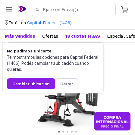
Estás en
Capital Federal
(
1406
)
Más Vendidos
Ofertas
18 cuotas FIJAS
Especial Caf
No pudimos ubicarte
Multigimnasios y bancos
Bancos
Te mostramos las opciones para
Capital Federal
(
1406
). Podés cambiar tu ubicación cuando
quieras.
cambiar ubicación
cerrar