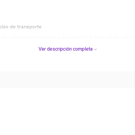
olso de transporte
DEL SERVICIO "PUERTA A PUERTA" QUE RIGE PARA LOS 
Ver descripción completa
S DE SU COMPRA.
Ver más contenido