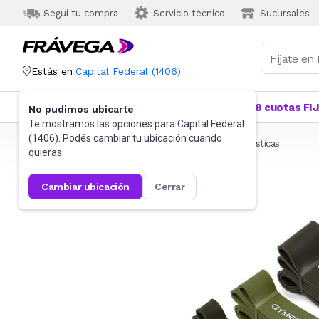
Seguí tu compra
Servicio técnico
Sucursales
Estás en
Capital Federal
(
1406
)
Categorías
Más Vendidos
Ofertas
18 cuotas FI
No pudimos ubicarte
Te mostramos las opciones para
Capital Federal
(
1406
). Podés cambiar tu ubicación cuando
Frávega
Deportes y fitness
Fitness
Bandas elásticas
quieras.
cambiar ubicación
cerrar