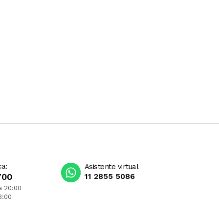
ca:
Asistente virtual
700
11 2855 5086
a 20:00
3:00