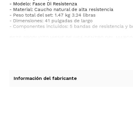
- Modelo: Fasce Di Resistenza
- Material: Caucho natural de alta resistencia
- Peso total del set: 1.47 kg 3.24 libras
- Dimensiones: 41 pulgadas de largo
- Componentes incluidos: 5 bandas de resistencia y b
ESTE PRODUCTO VIENE DE USA DENTRO DEL MARCO 
RECIBIRA EL PRODUCTO ENTRE 10 Y 12 DIAS DESPUE
Información del fabricante