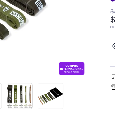
$
$
Prec