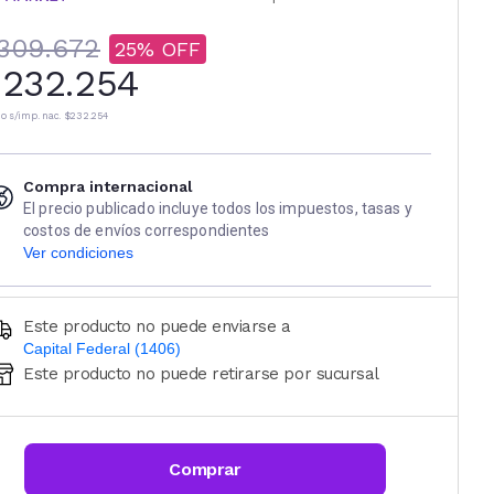
309.672
25
232.254
io s/imp. nac.
$232.254
Compra internacional
El precio publicado incluye todos los impuestos, tasas y
costos de envíos correspondientes
Ver condiciones
Este producto no puede enviarse a
Capital Federal (1406)
Este producto no puede retirarse por sucursal
Ingresá código postal (sólo números)
CALCULAR
Comprar