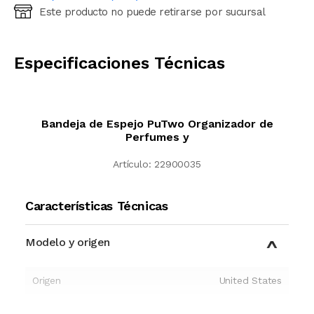
Este producto no puede retirarse por sucursal
Ingresá código postal (sólo números)
CALCULAR
Especificaciones Técnicas
Bandeja de Espejo PuTwo Organizador de
Perfumes y
Artículo:
22900035
Características Técnicas
Modelo y origen
Origen
United States