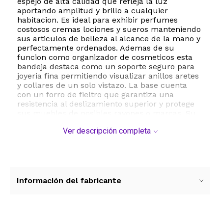
espejo de alta calidad que refleja la luz
aportando amplitud y brillo a cualquier
habitacion. Es ideal para exhibir perfumes
costosos cremas lociones y sueros manteniendo
sus articulos de belleza al alcance de la mano y
perfectamente ordenados. Ademas de su
funcion como organizador de cosmeticos esta
bandeja destaca como un soporte seguro para
joyeria fina permitiendo visualizar anillos aretes
y collares de un solo vistazo. La base cuenta
con un forro de fieltro que garantiza una
resistencia al deslizamiento superior y protege
sus muebles de posibles rayones o marcas. Su
diseño vintage y atemporal la convierte en un
Ver descripción completa
elemento decorativo versatil que se adapta a
estilos modernos o clasicos siendo tambien una
excelente opcion para servir bebidas o cafe en
ocasiones especiales. La durabilidad del metal
supera ampliamente a las alternativas de
plastico asegurando una inversion a largo plazo
Información del fabricante
para la decoracion de su hogar. Ya sea para uso
personal o como un regalo distinguido para
bodas o aniversarios esta bandeja redefine el
concepto de organizacion con estilo.