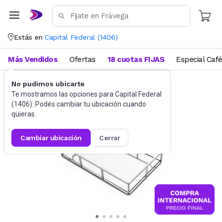
Estás en
Capital Federal
(
1406
)
Más Vendidos
Ofertas
18 cuotas FIJAS
Especial Caf
No pudimos ubicarte
Baño
Accesorios de baño
Te mostramos las opciones para
Capital Federal
(
1406
). Podés cambiar tu ubicación cuando
quieras.
cambiar ubicación
cerrar