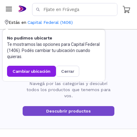
Estás en
Capital Federal
(
1406
)
No pudimos ubicarte
Te mostramos las opciones para
Capital Federal
(
1406
). Podés cambiar tu ubicación cuando
quieras.
cambiar ubicación
cerrar
La página no existe
Navegá por las categorías y descubrí
todos los productos que tenemos para
vos.
Descubrir productos