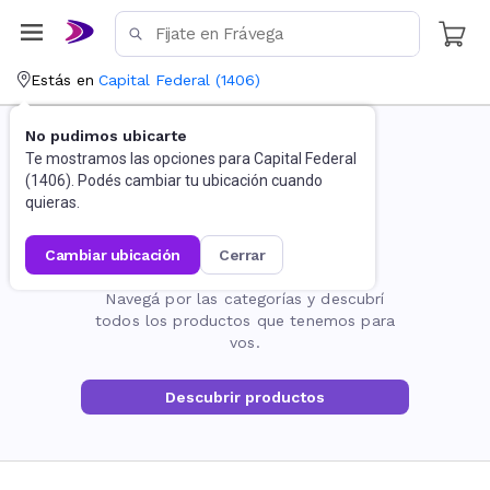
Estás en
Capital Federal
(
1406
)
No pudimos ubicarte
Te mostramos las opciones para
Capital Federal
(
1406
). Podés cambiar tu ubicación cuando
quieras.
cambiar ubicación
cerrar
La página no existe
Navegá por las categorías y descubrí
todos los productos que tenemos para
vos.
Descubrir productos