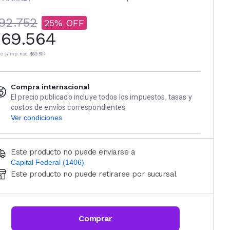
92.752
25
69.564
io s/imp. nac.
$69.564
Compra internacional
El precio publicado incluye todos los impuestos, tasas y
costos de envíos correspondientes
Ver condiciones
Este producto no puede enviarse a
Capital Federal (1406)
Este producto no puede retirarse por sucursal
Ingresá código postal (sólo números)
CALCULAR
Comprar