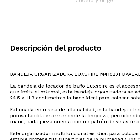
Modelo y origen
Descripción del producto
BANDEJA ORGANIZADORA LUXSPIRE M418231 OVALA
La bandeja de tocador de baño Luxspire es el accesor
que imita el mármol, esta bandeja organizadora se ad
24.5 x 11.3 centímetros la hace ideal para colocar so
Fabricada en resina de alta calidad, esta bandeja ofrec
porosa facilita enormemente la limpieza, permitiend
mano, cada pieza cuenta con un patrón de vetas único
Este organizador multifuncional es ideal para coloca
estable protege tus superficies de la humedad y los 