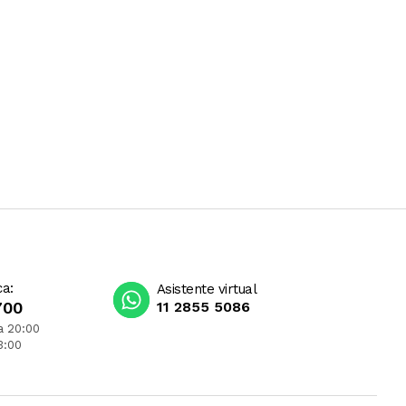
ca:
Asistente virtual
700
11 2855 5086
a 20:00
3:00