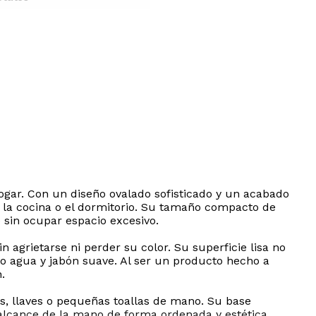
ogar. Con un diseño ovalado sofisticado y un acabado
 la cocina o el dormitorio. Su tamaño compacto de
e sin ocupar espacio excesivo.
n agrietarse ni perder su color. Su superficie lisa no
 agua y jabón suave. Al ser un producto hecho a
.
as, llaves o pequeñas toallas de mano. Su base
 alcance de la mano de forma ordenada y estética.