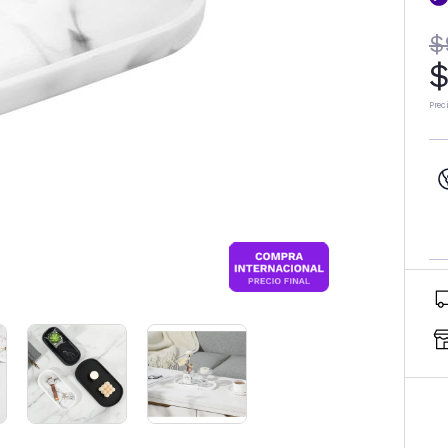
$
$
Prec