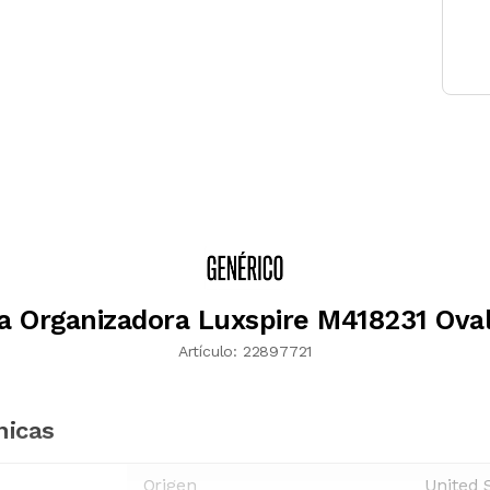
a Organizadora Luxspire M418231 Ova
Artículo:
22897721
nicas
Origen
United 