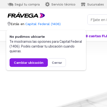
Seguí tu compra
Servicio técnico
Sucursales
Estás en
Capital Federal
(
1406
)
Categorías
Más Vendidos
Ofertas
18 cuotas FI
No pudimos ubicarte
Te mostramos las opciones para
Capital Federal
(
1406
). Podés cambiar tu ubicación cuando
Frávega
Hogar
Baño
Accesorios de baño
quieras.
cambiar ubicación
cerrar