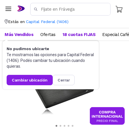
Estás en
Capital Federal
(
1406
)
Más Vendidos
Ofertas
18 cuotas FIJAS
Especial Caf
No pudimos ubicarte
Baño
Accesorios de baño
Te mostramos las opciones para
Capital Federal
(
1406
). Podés cambiar tu ubicación cuando
quieras.
cambiar ubicación
cerrar