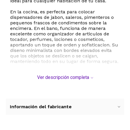
ideal para cualquier habitacion de tu casa.
En la cocina, es perfecta para colocar
dispensadores de jabon, saleros, pimenteros o
pequenos frascos de condimentos sobre la
encimera. En el bano, funciona de manera
excelente como organizador de articulos de
tocador, perfumes, lociones o cosmeticos,
aportando un toque de orden y sofisticacion. Su
diseno minimalista con bordes elevados evita
que los objetos se deslicen o se caigan,
manteniendo todo en su lugar de forma segura.
La limpieza de esta bandeja es sumamente
Ver descripción completa
sencilla gracias a su superficie lisa que no
acumula suciedad facilmente. Puedes lavarla a
mano o colocarla directamente en el lavavajillas
para mayor comodidad. Con unas dimensiones
de 20.5 cm de largo por 10.4 cm de ancho, se
adapta perfectamente a cualquier repisa, lavabo
Información del fabricante
o mesa auxiliar sin ocupar espacio excesivo.
ESTE PRODUCTO VIENE DE USA DENTRO DEL
MARCO DEL SERVICIO "PUERTA A PUERTA" QUE