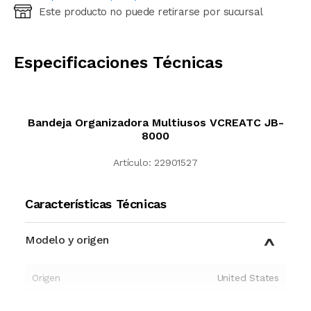
Este producto no puede retirarse por sucursal
Ingresá código postal (sólo números)
CALCULAR
Especificaciones Técnicas
Bandeja Organizadora Multiusos VCREATC JB-
8000
Artículo:
22901527
Características Técnicas
Modelo y origen
Origen
United States