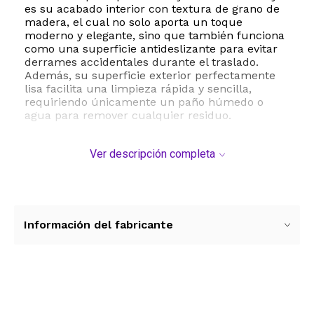
es su acabado interior con textura de grano de
madera, el cual no solo aporta un toque
moderno y elegante, sino que también funciona
como una superficie antideslizante para evitar
derrames accidentales durante el traslado.
Además, su superficie exterior perfectamente
lisa facilita una limpieza rápida y sencilla,
requiriendo únicamente un paño húmedo o
agua para remover cualquier residuo.
Su versatilidad la hace perfecta para múltiples
Ver descripción completa
usos, desde servir aperitivos en fiestas hasta
organizar perfumes y accesorios en el baño o
spa. Es un producto duradero, apto para
lavavajillas y diseñado para el uso diario,
manteniendo siempre su estética clásica y
funcional.
Información del fabricante
ESTE PRODUCTO VIENE DE USA DENTRO DEL
MARCO DEL SERVICIO "PUERTA A PUERTA" QUE
RIGE PARA LOS ENVíOS POSTALES
INTERNACIONALES.
Ver más contenido