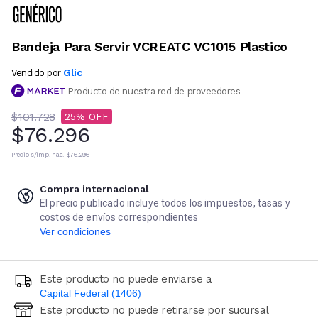
Bandeja Para Servir VCREATC VC1015 Plastico
Glic
Vendido por
Producto de nuestra red de proveedores
$101.728
25
$76.296
Precio s/imp. nac.
$76.296
Compra internacional
El precio publicado incluye todos los impuestos, tasas y
costos de envíos correspondientes
Ver condiciones
Este producto no puede enviarse a
Capital Federal (1406)
Este producto no puede retirarse por sucursal
Ingresá código postal (sólo números)