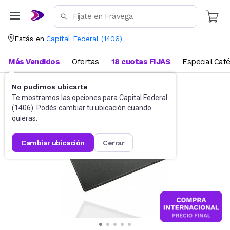
Estás en
Capital Federal
(
1406
)
Más Vendidos
Ofertas
18 cuotas FIJAS
Especial Caf
No pudimos ubicarte
Utensilios de cocina
Accesorios de cocina
Te mostramos las opciones para
Capital Federal
(
1406
). Podés cambiar tu ubicación cuando
quieras.
cambiar ubicación
cerrar