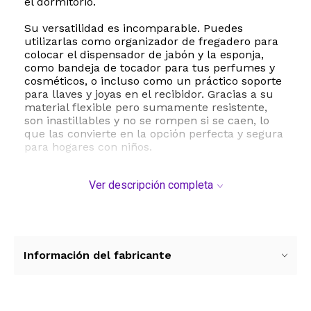
el dormitorio.
Su versatilidad es incomparable. Puedes
utilizarlas como organizador de fregadero para
colocar el dispensador de jabón y la esponja,
como bandeja de tocador para tus perfumes y
cosméticos, o incluso como un práctico soporte
para llaves y joyas en el recibidor. Gracias a su
material flexible pero sumamente resistente,
son inastillables y no se rompen si se caen, lo
que las convierte en la opción perfecta y segura
para hogares con niños.
Además de su durabilidad, estas bandejas
Ver descripción completa
destacan por su resistencia al agua y al calor de
hasta 220 grados centígrados 425F. No se
deforman, no pierden el color ni se pelan con la
humedad constante, lo que las hace ideales
para zonas húmedas como el baño o la cocina.
Su limpieza es sumamente sencilla, ya que son
Información del fabricante
aptas para lavavajillas. Con un diseño
minimalista y elegante, este juego de bandejas
es el complemento perfecto para mantener tus
encimeras limpias, ordenadas y con una estética