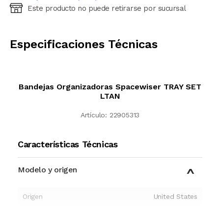
Este producto no puede retirarse por sucursal
Ingresá código postal (sólo números)
CALCULAR
Especificaciones Técnicas
Bandejas Organizadoras Spacewiser TRAY SET
LTAN
Artículo:
22905313
Características Técnicas
Modelo y origen
Origen
United States