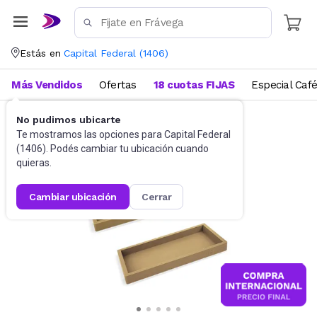
Estás en
Capital Federal
(
1406
)
Más Vendidos
Ofertas
18 cuotas FIJAS
Especial Caf
No pudimos ubicarte
Hogar
Te mostramos las opciones para
Capital Federal
(
1406
). Podés cambiar tu ubicación cuando
quieras.
cambiar ubicación
cerrar