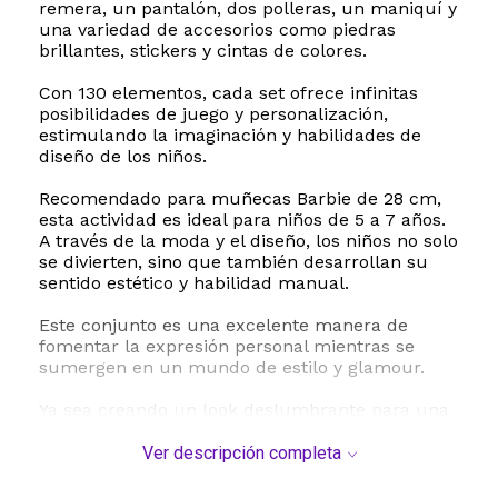
remera, un pantalón, dos polleras, un maniquí y
una variedad de accesorios como piedras
brillantes, stickers y cintas de colores.
Con 130 elementos, cada set ofrece infinitas
posibilidades de juego y personalización,
estimulando la imaginación y habilidades de
diseño de los niños.
Recomendado para muñecas Barbie de 28 cm,
esta actividad es ideal para niños de 5 a 7 años.
A través de la moda y el diseño, los niños no solo
se divierten, sino que también desarrollan su
sentido estético y habilidad manual.
Este conjunto es una excelente manera de
fomentar la expresión personal mientras se
sumergen en un mundo de estilo y glamour.
Ya sea creando un look deslumbrante para una
fiesta o un atuendo casual para el día a día de
Barbie, este set promete horas de
Ver descripción completa
entretenimiento y aprendizaje. La variedad de
piezas garantiza que cada vez que jueguen, la