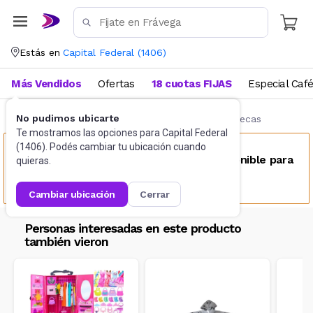
Estás en
Capital Federal
(
1406
)
Más Vendidos
Ofertas
18 cuotas FIJAS
Especial Caf
No pudimos ubicarte
Muñecas y Accesorios
Accesorios para muñecas
Te mostramos las opciones para
Capital Federal
(
1406
). Podés cambiar tu ubicación cuando
Este producto no se encuentra disponible para
quieras.
tu ubicación
cambiar ubicación
cerrar
Personas interesadas en este producto
también vieron