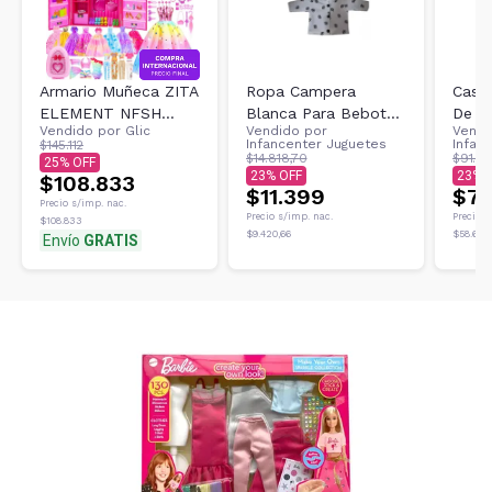
Armario Muñeca ZITA
Ropa Campera
Cast
ELEMENT NFSH
Blanca Para Bebote
De H
Vendido por
Glic
Vendido por
Vendi
SUTCSE 102PCS 101
Chico - Mariposa
Acce
Infancenter Juguetes
Infan
$145.112
$14.818,70
$91.87
25
23
23
$108.833
$11.399
$70
Precio s/imp. nac.
Precio s/imp. nac.
Precio s
$108.833
$9.420,66
$58.677
Envío
GRATIS