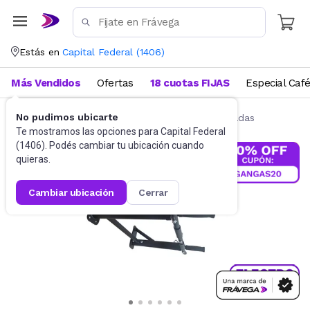
Estás en
Capital Federal
(
1406
)
Más Vendidos
Ofertas
18 cuotas FIJAS
Especial Caf
No pudimos ubicarte
Multigimnasios y bancos
Barra para dominadas
Te mostramos las opciones para
Capital Federal
(
1406
). Podés cambiar tu ubicación cuando
quieras.
cambiar ubicación
cerrar