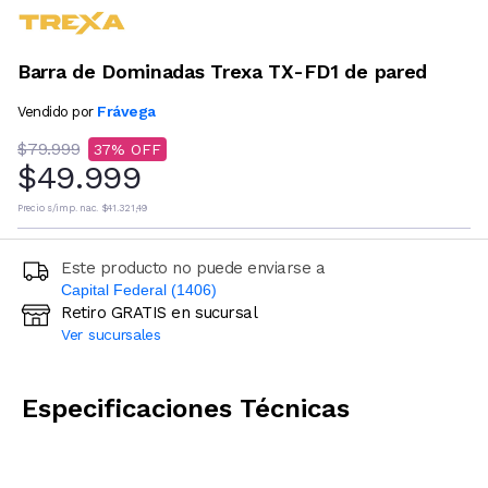
Barra de Dominadas Trexa TX-FD1 de pared
Frávega
Vendido por
$79.999
37
$49.999
Precio s/imp. nac.
$41.321,49
Este producto no puede enviarse a
Capital Federal (1406)
Retiro GRATIS en sucursal
Ingresá código postal (sólo números)
Ver sucursales
CALCULAR
Especificaciones Técnicas