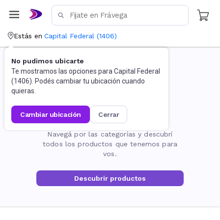
Estás en
Capital Federal
(
1406
)
No pudimos ubicarte
Te mostramos las opciones para
Capital Federal
(
1406
). Podés cambiar tu ubicación cuando
quieras.
cambiar ubicación
cerrar
La página no existe
Navegá por las categorías y descubrí
todos los productos que tenemos para
vos.
Descubrir productos