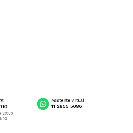
ca:
Asistente virtual
700
11 2855 5086
a 20:00
3:00