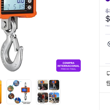
$
$
Prec