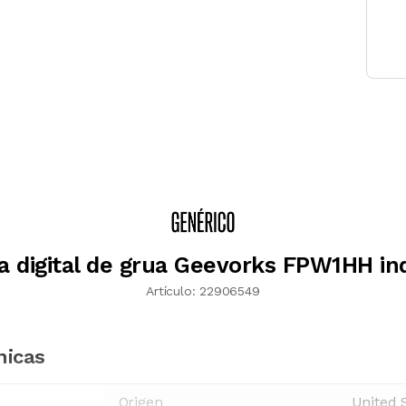
a digital de grua Geevorks FPW1HH ind
Artículo:
22906549
nicas
Origen
United 