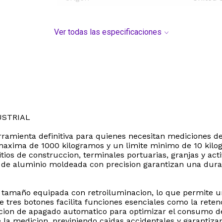
Ver todas las especificaciones
USTRIAL
ramienta definitiva para quienes necesitan mediciones de 
axima de 1000 kilogramos y un limite minimo de 10 kilogr
sitios de construccion, terminales portuarias, granjas y act
 de aluminio moldeada con precision garantizan una durabi
 tamaño equipada con retroiluminacion, lo que permite una
e tres botones facilita funciones esenciales como la reten
cion de apagado automatico para optimizar el consumo de 
la medicion, previniendo caidas accidentales y garantiz