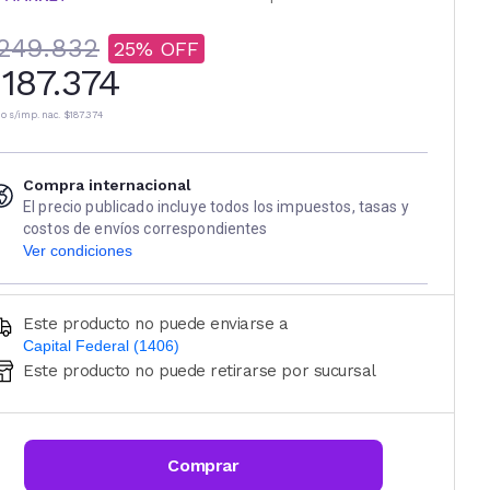
249.832
25
187.374
io s/imp. nac.
$187.374
Compra internacional
El precio publicado incluye todos los impuestos, tasas y
costos de envíos correspondientes
Ver condiciones
Este producto no puede enviarse a
Capital Federal (1406)
Este producto no puede retirarse por sucursal
Ingresá código postal (sólo números)
CALCULAR
Comprar