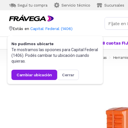
Seguí tu compra
Servicio técnico
Sucursales
Estás en
Capital Federal
(
1406
)
Categorías
Más Vendidos
Ofertas
18 cuotas FI
No pudimos ubicarte
Te mostramos las opciones para
Capital Federal
(
1406
). Podés cambiar tu ubicación cuando
Frávega
Herramientas y Construcción
Herramientas
Herramie
quieras.
cambiar ubicación
cerrar