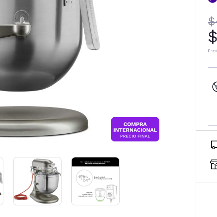
$
$
Prec