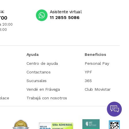
ca:
Asistente virtual
700
11 2855 5086
a 20:00
3:00
Ayuda
Beneficios
Centro de ayuda
Personal Pay
Contactanos
YPF
Sucursales
365
Vendé en Frávega
Club Movistar
place
Trabajá con nosotros