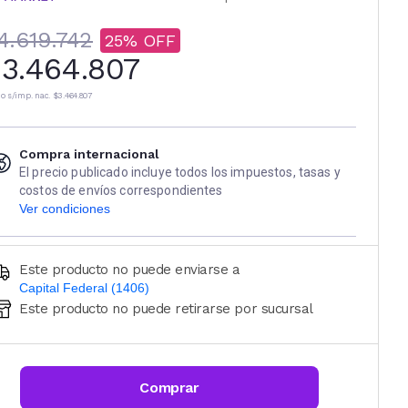
4.619.742
25
3.464.807
io s/imp. nac.
$3.464.807
Compra internacional
El precio publicado incluye todos los impuestos, tasas y
costos de envíos correspondientes
Ver condiciones
Este producto no puede enviarse a
Capital Federal (1406)
Este producto no puede retirarse por sucursal
Ingresá código postal (sólo números)
CALCULAR
Comprar