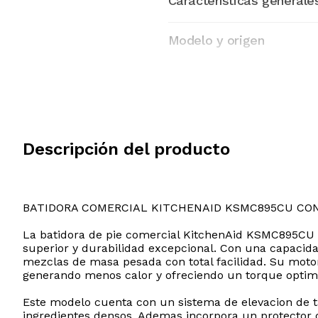
Características generale
Modelo y origen
Descripción del producto
BATIDORA COMERCIAL KITCHENAID KSMC895CU CO
La batidora de pie comercial KitchenAid KSMC895CU e
superior y durabilidad excepcional. Con una capacid
mezclas de masa pesada con total facilidad. Su motor
generando menos calor y ofreciendo un torque optim
Este modelo cuenta con un sistema de elevacion de ta
ingredientes densos. Ademas incorpora un protector 