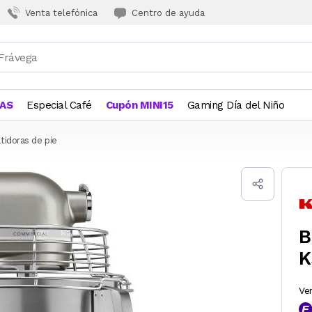
Venta telefónica
Centro de ayuda
JAS
Especial Café
Cupón MINI15
Gaming Día del Niño
tidoras de pie
B
K
Ve