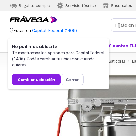
Seguí tu compra
Servicio técnico
Sucursales
Estás en
Capital Federal
(
1406
)
Categorías
Más Vendidos
Ofertas
18 cuotas FI
No pudimos ubicarte
Te mostramos las opciones para
Capital Federal
(
1406
). Podés cambiar tu ubicación cuando
Frávega
Pequeños Electrodomésticos
Cocina
Batidoras
Ba
quieras.
cambiar ubicación
cerrar