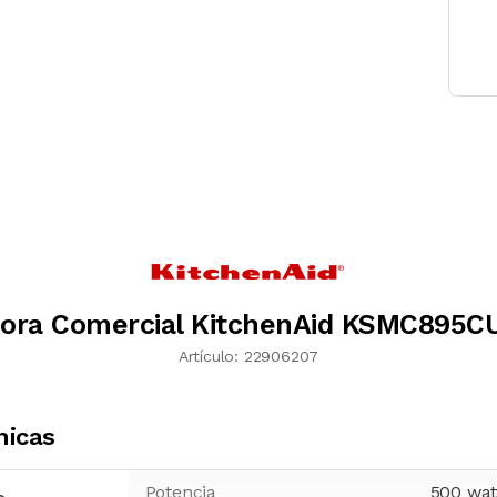
dora Comercial KitchenAid KSMC895C
Artículo:
22906207
nicas
Potencia
500
wat