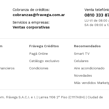
Cobranza de créditos:
Venta telefóni
cobranzas@fravega.com.ar
0810 333 8
LU-VI de 08:00 
Servicios a empresas:
SA de 09:00 a 1
Ventas corporativas
om
Frávega Créditos
Recomendados
Pagá Online
Smart TV
Catálogo exclusivo
Celulares
nancieros
Condiciones
Aire acondicionado
Novedades
Más vendidos Market
com.
Frávega S.A.C.I. e I. | Larrea 1106 2° Piso (C1117ABH) | Ciudad de