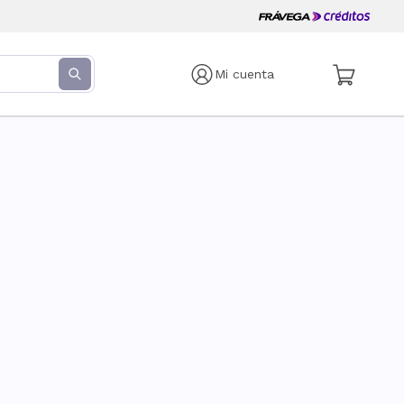
Mi cuenta
s