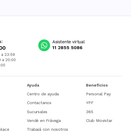
a:
Asistente virtual
00
11 2855 5086
 a 23:59
0 a 20:00
:00
Ayuda
Beneficios
Centro de ayuda
Personal Pay
Contactanos
YPF
Sucursales
365
Vendé en Frávega
Club Movistar
place
Trabajá con nosotros