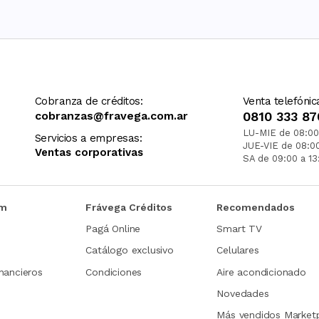
Cobranza de créditos:
Venta telefónic
cobranzas@fravega.com.ar
0810 333 87
LU-MIE de 08:00
Servicios a empresas:
JUE-VIE de 08:0
Ventas corporativas
SA de 09:00 a 13
om
Frávega Créditos
Recomendados
Pagá Online
Smart TV
Catálogo exclusivo
Celulares
nancieros
Condiciones
Aire acondicionado
Novedades
Más vendidos Market