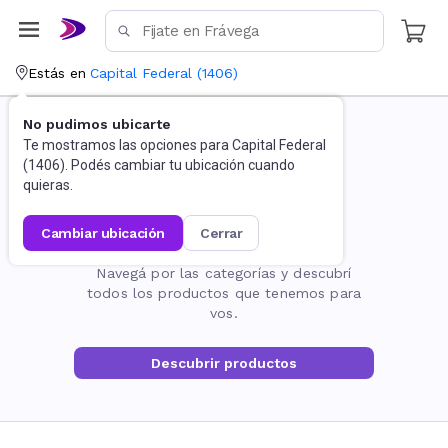
Estás en
Capital Federal
(
1406
)
No pudimos ubicarte
Te mostramos las opciones para
Capital Federal
(
1406
). Podés cambiar tu ubicación cuando
quieras.
cambiar ubicación
cerrar
La página no existe
Navegá por las categorías y descubrí
todos los productos que tenemos para
vos.
Descubrir productos