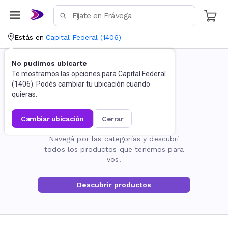
Estás en
Capital Federal
(
1406
)
No pudimos ubicarte
Te mostramos las opciones para
Capital Federal
(
1406
). Podés cambiar tu ubicación cuando
quieras.
cambiar ubicación
cerrar
La página no existe
Navegá por las categorías y descubrí
todos los productos que tenemos para
vos.
Descubrir productos