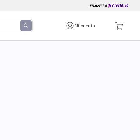
Mi cuenta
s