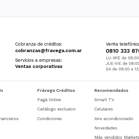
Cobranza de créditos:
Venta telefónic
cobranzas@fravega.com.ar
0810 333 87
LU-MIE de 08:00
Servicios a empresas:
JUE-VIE de 08:0
Ventas corporativas
SA de 09:00 a 13
om
Frávega Créditos
Recomendados
Pagá Online
Smart TV
Catálogo exclusivo
Celulares
nancieros
Condiciones
Aire acondicionado
Novedades
Más vendidos Market