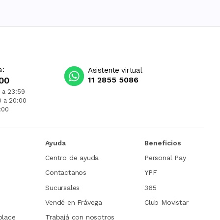
a:
Asistente virtual
00
11 2855 5086
 a 23:59
0 a 20:00
:00
Ayuda
Beneficios
Centro de ayuda
Personal Pay
Contactanos
YPF
Sucursales
365
Vendé en Frávega
Club Movistar
place
Trabajá con nosotros