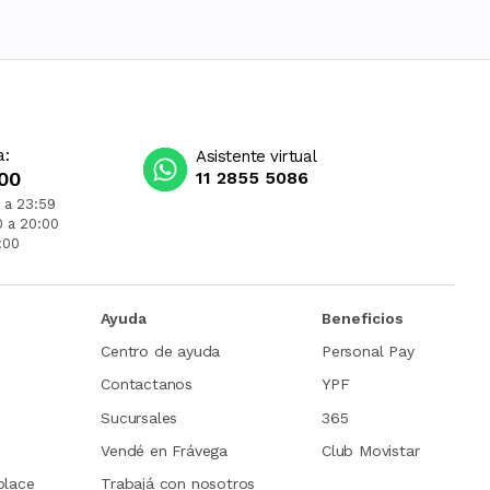
a:
Asistente virtual
00
11 2855 5086
 a 23:59
0 a 20:00
:00
Ayuda
Beneficios
Centro de ayuda
Personal Pay
Contactanos
YPF
Sucursales
365
Vendé en Frávega
Club Movistar
place
Trabajá con nosotros