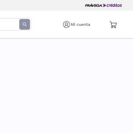
Mi cuenta
s