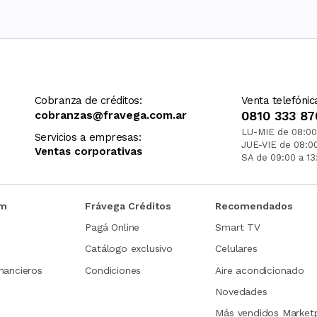
Cobranza de créditos:
Venta telefónic
cobranzas@fravega.com.ar
0810 333 87
LU-MIE de 08:00
Servicios a empresas:
JUE-VIE de 08:0
Ventas corporativas
SA de 09:00 a 13
om
Frávega Créditos
Recomendados
Pagá Online
Smart TV
Catálogo exclusivo
Celulares
nancieros
Condiciones
Aire acondicionado
Novedades
Más vendidos Market